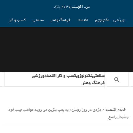
ش. آگوست 8th, 2026
ورزشی
تکنولوژی
اقتصاد
فرهنگ وهنر
سلامتی
کسب و کار
سلامتی
تکنولوژی
کسب و کار
اقتصاد
ورزشی
فرهنگ وهنر
خانه
اقتصاد
دزدی در روز روشن/ به پمپ بنزین می روید مواظب جیب خود
باشید!_راسخ