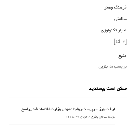
فرهنگ وهنر
سلامتی
اخبار تکنولوژی
[ad_2]
منبع
برچسب ها:
بنزین
ممکن است بپسندید
لیاقت ورز سرپرست روابط عمومی وزارت اقتصاد شد_راسخ
توسط
سامان باقری
/
جولای 27, 2025