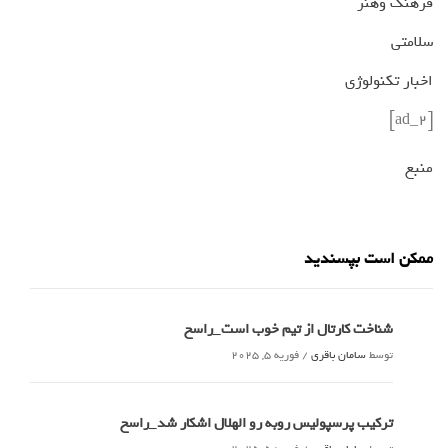
فرهنگ وهنر
سلامتی
اخبار تکنولوژی
[ad_2]
منبع
ممکن است بپسندید
شناخت کارتال از تیم خوب است_راسخ
توسط
سامان باقری
/
فوریه 5, 2025
ترکیب پرسپولیس روبه رو الهلال اشکار شد_راسخ