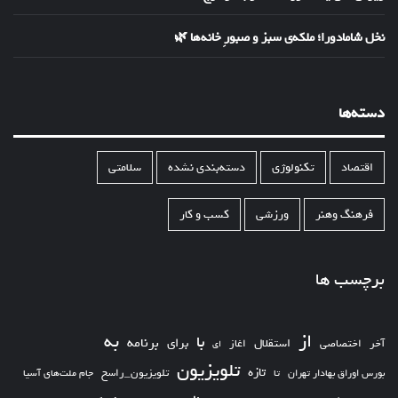
نخل شامادورا؛ ملکه‌ی سبز و صبورِ خانه‌ها 🌿
دسته‌ها
اقتصاد
تکنولوژی
دسته‌بندی نشده
سلامتی
فرهنگ وهنر
ورزشی
کسب و کار
برچسب ها
از
به
با
برای
برنامه
استقلال
آخر
اختصاصی
اغاز
ای
تلویزیون
تازه
تلویزیون_راسخ
بورس اوراق بهادار تهران
تا
جام ملت‌های آسیا