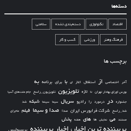
دسته‌ها
اقتصاد
تکنولوژی
دسته‌بندی نشده
سلامتی
فرهنگ وهنر
ورزشی
کسب و کار
برچسب ها
از
به
با
برای
برنامه
استقلال
آخر
اختصاصی
اغاز
ای
تلویزیون
تازه
تلویزیون_راسخ
بورس اوراق بهادار تهران
تا
جام ملت‌های آسیا
در
سریال
شبکه
رادیو
را
درمورد
سیما
شد
جشنواره
سینما
صدا و سیما
فیلم
شرکت فرابورس ایران
شد_راسخ
صدا
ماجرای
های
می
پخش
ها
مستند
نمایش
هفته
پربیننده ترین اخبار، اخبار پربیننده
پرسپولیس