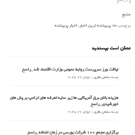
منبع
برچسب ها:
پربیننده ترین اخبار، اخبار پربیننده
ممکن است بپسندید
لیاقت ورز سرپرست روابط عمومی وزارت اقتصاد شد_راسخ
توسط
سامان باقری
/
جولای 27, 2025
هزینه بالای برق آمریکایی ها زیر سایه تعرفه های ترامپ بر پنل های
خورشیدی_راسخ
توسط
سامان باقری
/
جولای 26, 2025
برگزاری مجمع 100 شرکت بورسی در زمان اضافه_راسخ