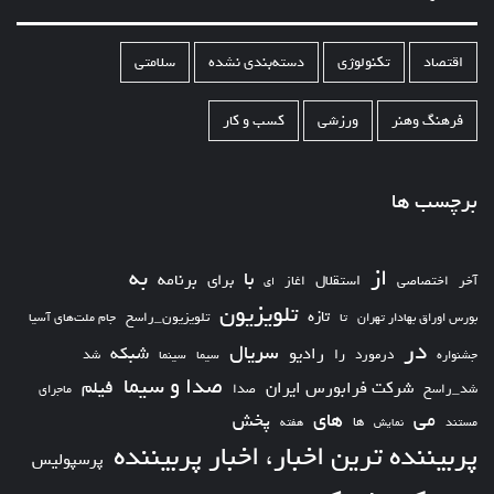
اقتصاد
تکنولوژی
دسته‌بندی نشده
سلامتی
فرهنگ وهنر
ورزشی
کسب و کار
برچسب ها
از
به
با
برای
برنامه
استقلال
آخر
اختصاصی
اغاز
ای
تلویزیون
تازه
تلویزیون_راسخ
بورس اوراق بهادار تهران
تا
جام ملت‌های آسیا
در
سریال
شبکه
رادیو
را
درمورد
سیما
شد
جشنواره
سینما
صدا و سیما
فیلم
شرکت فرابورس ایران
شد_راسخ
صدا
ماجرای
های
می
پخش
ها
مستند
نمایش
هفته
پربیننده ترین اخبار، اخبار پربیننده
پرسپولیس