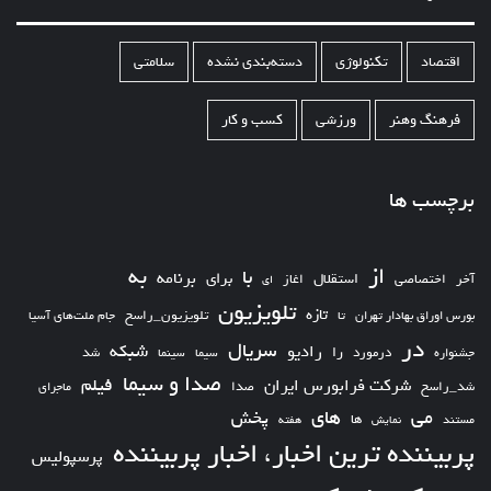
اقتصاد
تکنولوژی
دسته‌بندی نشده
سلامتی
فرهنگ وهنر
ورزشی
کسب و کار
برچسب ها
از
به
با
برای
برنامه
استقلال
آخر
اختصاصی
اغاز
ای
تلویزیون
تازه
تلویزیون_راسخ
بورس اوراق بهادار تهران
تا
جام ملت‌های آسیا
در
سریال
شبکه
رادیو
را
درمورد
سیما
شد
جشنواره
سینما
صدا و سیما
فیلم
شرکت فرابورس ایران
شد_راسخ
صدا
ماجرای
های
می
پخش
ها
مستند
نمایش
هفته
پربیننده ترین اخبار، اخبار پربیننده
پرسپولیس