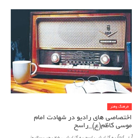
فرهنگ وهنر
اختصاصی های رادیو در شهادت امام
موسی کاظم(ع)_راسخ
[ad_1] به گزارش راسخ به گزارش ، 25 رجب سالروز