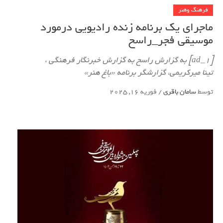
فرهنگ وهنر
ماجرای یک برنامه زنده رادیویی درمورد
موسیقی فجر_راسخ
[ad_1] به گزارش راسخ به گزارش خبرنگار فرهنگی ،
تینا میرکریمی، گزارشگر برنامه «باغ هنر»
توسط
سامان باقری
/
فوریه 16, 2025