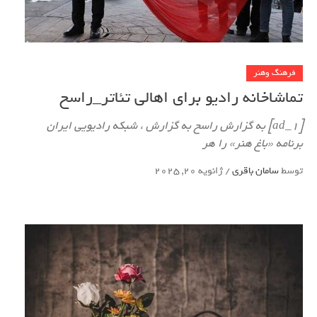
فرهنگ وهنر
تماشاخانه رادیو برای اهالی تئاتر_راسخ
[ad_1] به گزارش راسخ به گزارش ، شبکه رادیویی ایران
برنامه «باغ هنر» را هر
توسط
سامان باقری
/
ژانویه 20, 2025