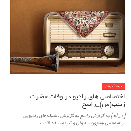
فرهنگ وهنر
اختصاصی های رادیو در وفات حضرت
زینب(س)_راسخ
[ad_1] به گزارش راسخ به گزارش ، شبکه‌های رادیویی
برنامه‌هایی همچون « ایوان و آیینه»،«قد قامت