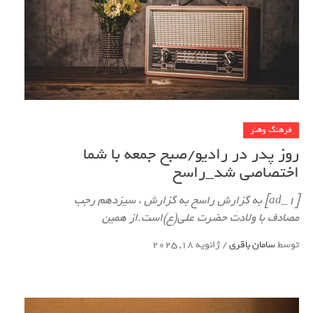
فرهنگ وهنر
روز پدر در رادیو/صبح جمعه با شما
اختصاصی شد_راسخ
[ad_1] به گزارش راسخ به گزارش ، سیزدهم رجب
مصادف با ولادت حضرت علی(ع)است.از همین
توسط
سامان باقری
/
ژانویه 18, 2025