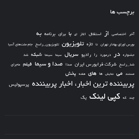
برچسب ها
از
به
با
برای
برنامه
استقلال
آخر
اختصاصی
اغاز
ای
تلویزیون
تازه
تلویزیون_راسخ
بورس اوراق بهادار تهران
تا
جام ملت‌های آسیا
در
سریال
شبکه
رادیو
را
درمورد
سیما
شد
جشنواره
سینما
صدا و سیما
فیلم
شرکت فرابورس ایران
شد_راسخ
صدا
ماجرای
های
می
پخش
ها
مستند
نمایش
هفته
پربیننده ترین اخبار، اخبار پربیننده
پرسپولیس
کپی لینک
یک
چند
که