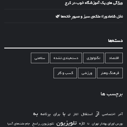
ویژگی های یک آموزشگاه خوب در کرج
نخل شامادورا؛ ملکه‌ی سبز و صبورِ خانه‌ها 🌿
دسته‌ها
اقتصاد
تکنولوژی
دسته‌بندی نشده
سلامتی
فرهنگ وهنر
ورزشی
کسب و کار
برچسب ها
از
به
با
برای
برنامه
استقلال
آخر
اختصاصی
اغاز
ای
تلویزیون
تازه
تلویزیون_راسخ
بورس اوراق بهادار تهران
تا
جام ملت‌های آسیا