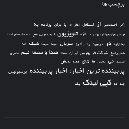
برچسب ها
از
به
با
برای
برنامه
استقلال
آخر
اختصاصی
اغاز
ای
تلویزیون
تازه
تلویزیون_راسخ
بورس اوراق بهادار تهران
تا
جام ملت‌های آسیا
در
سریال
شبکه
رادیو
را
درمورد
سیما
شد
جشنواره
سینما
صدا و سیما
فیلم
شرکت فرابورس ایران
شد_راسخ
صدا
ماجرای
های
می
پخش
ها
مستند
نمایش
هفته
پربیننده ترین اخبار، اخبار پربیننده
پرسپولیس
کپی لینک
یک
چند
که