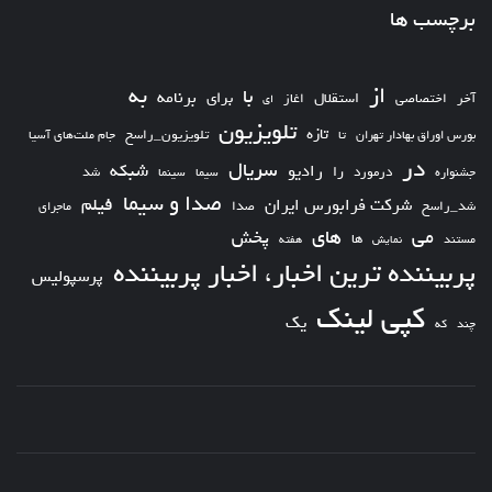
برچسب ها
از
به
با
برای
برنامه
استقلال
آخر
اختصاصی
اغاز
ای
تلویزیون
تازه
تلویزیون_راسخ
بورس اوراق بهادار تهران
تا
جام ملت‌های آسیا
در
سریال
شبکه
رادیو
را
درمورد
سیما
شد
جشنواره
سینما
صدا و سیما
فیلم
شرکت فرابورس ایران
شد_راسخ
صدا
ماجرای
های
می
پخش
ها
مستند
نمایش
هفته
پربیننده ترین اخبار، اخبار پربیننده
پرسپولیس
کپی لینک
یک
چند
که