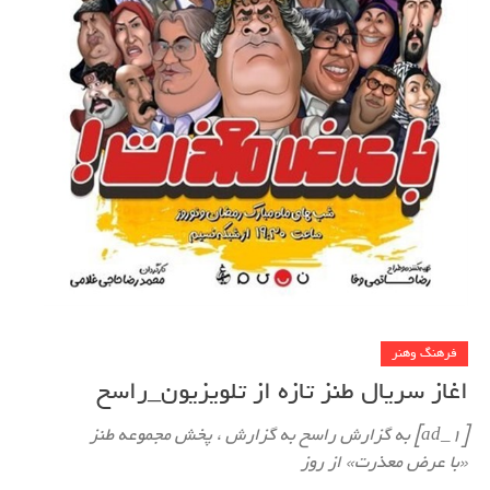
فرهنگ وهنر
اغاز سریال طنز تازه از تلویزیون_راسخ
[ad_1] به گزارش راسخ به گزارش ، پخش مجموعه طنز
«با عرض معذرت» از روز