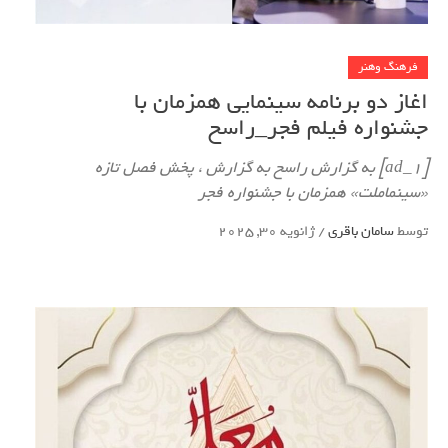
فرهنگ وهنر
اغاز دو برنامه سینمایی همزمان با
جشنواره فیلم فجر_راسخ
[ad_1] به گزارش راسخ به گزارش ، پخش فصل تازه
«سینماملت» همزمان با جشنواره فجر
توسط
سامان باقری
/
ژانویه 30, 2025