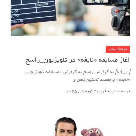
فرهنگ وهنر
اغاز مسابقه «نابغه» در تلویزیون_راسخ
[ad_1] به گزارش راسخ به گزارش ، مسابقه تلویزیونی
«نابغه» با مقصد تحکیم ذهن و
توسط
سامان باقری
/
ژانویه 19, 2025