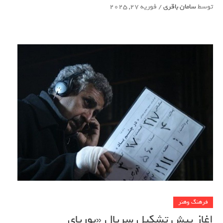
توسط
سامان باقری
/
فوریه 27, 2025
فرهنگ وهنر
اغاز پیش تشکیل سریال «پوریای