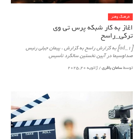
فرهنگ وهنر
اغاز به کار شبکه پرس تی وی
ترکی_راسخ
[ad_1] به گزارش راسخ به گزارش ، پیمان جبلی رئیس
صداوسیما در آیین نخستین سالگرد تأسیس
توسط
سامان باقری
/
ژانویه 20, 2025