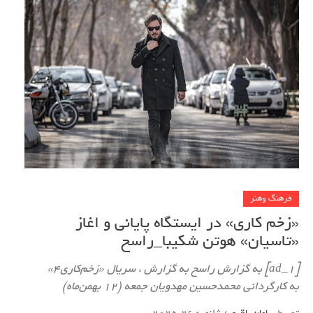
فرهنگ وهنر
«زخم کاری» در ایستگاه پایانی و اغاز
«تاسیان» هوتن شکیبا_راسخ
[ad_1] به گزارش راسخ به گزارش ، سریال «زخم‌کاری4»
به کارگردانی محمدحسین مهدویان جمعه (12 بهمن‌ماه)