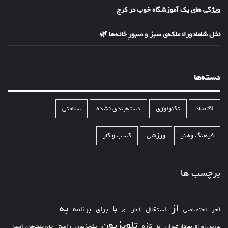
ویژگی های یک آموزشگاه خوب در کرج
نخل شامادورا؛ ملکه‌ی سبز و صبورِ خانه‌ها 🌿
دسته‌ها
اقتصاد
تکنولوژی
دسته‌بندی نشده
سلامتی
فرهنگ وهنر
ورزشی
کسب و کار
برچسب ها
از
به
با
برای
برنامه
استقلال
آخر
اختصاصی
اغاز
ای
تلویزیون
تازه
تلویزیون_راسخ
بورس اوراق بهادار تهران
تا
جام ملت‌های آسیا