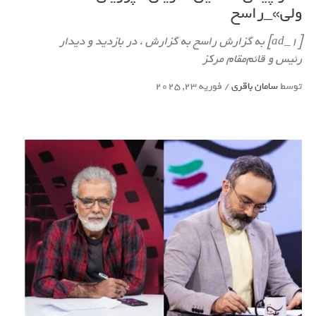
ولی»_راسخ
[ad_1] به گزارش راسخ به گزارش ، در بازدید و دیدار
رئیس و قائم‌مقام مرکز
توسط
سامان باقری
/
فوریه 23, 2025