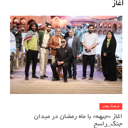
اغاز
فرهنگ وهنر
اغاز «جبهه» با ماه رمضان در میدان
جنگ_راسخ