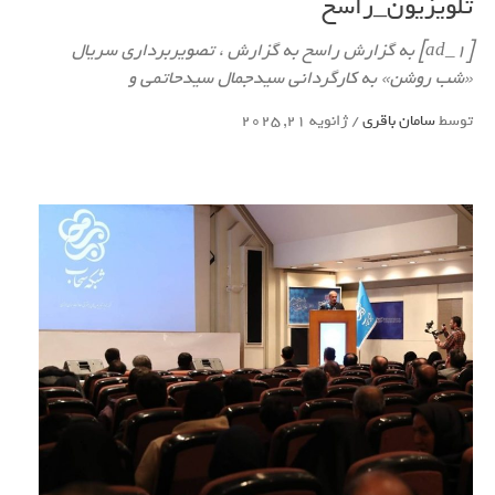
تلویزیون_راسخ
[ad_1] به گزارش راسخ به گزارش ، تصویربرداری سریال
«شب روشن» به کارگردانی سیدجمال سید‌حاتمی و
توسط
سامان باقری
/
ژانویه 21, 2025