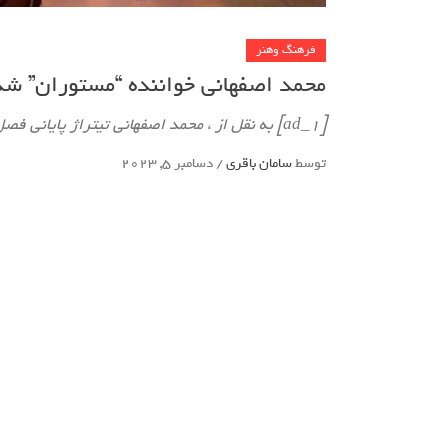
فرهنگ وهنر
محمد اصفهانی خواننده “مستوران” شد
[ad_1] به نقل از ، محمد اصفهانی تیتراژ پایانی فصل دوم سریال «مستوران» به کارگردانی
توسط
سامان باقری
/
دسامبر 5, 2023