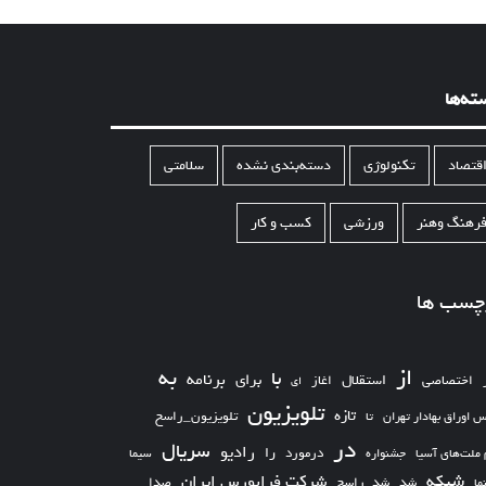
ته‌ها
قتصاد
تکنولوژی
دسته‌بندی نشده
سلامتی
رهنگ وهنر
ورزشی
کسب و کار
چسب ها
از
به
با
برای
برنامه
استقلال
اختصاصی
اغاز
ای
تلویزیون
تازه
تلویزیون_راسخ
س اوراق بهادار تهران
تا
در
سریال
رادیو
را
درمورد
سیما
 ملت‌های آسیا
جشنواره
شبکه
شرکت فرابورس ایران
شد_راسخ
شد
صدا
ما