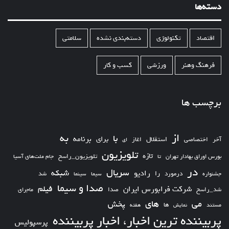
دسته‌ها
اقتصاد
تکنولوژی
دسته‌بندی نشده
سلامتی
فرهنگ وهنر
ورزشی
کسب و کار
برچسب ها
از
به
با
برای
برنامه
استقلال
آخر
اختصاصی
اغاز
ای
تلویزیون
تازه
تلویزیون_راسخ
بورس اوراق بهادار تهران
تا
جام ملت‌های آسیا
در
سریال
شبکه
رادیو
را
درمورد
سیما
شد
جشنواره
سینما
صدا و سیما
فیلم
شرکت فرابورس ایران
شد_راسخ
صدا
ماجرای
های
می
پخش
ها
مستند
نمایش
هفته
پربیننده ترین اخبار، اخبار پربیننده
پرسپولیس