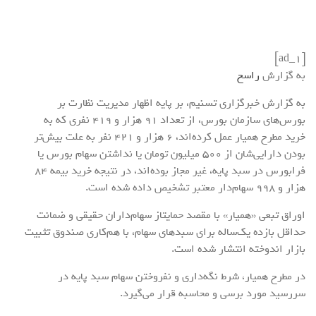
[ad_1]
به گزارش
راسخ
به گزارش خبرگزاری تسنیم، بر پایه اظهار مدیریت نظارت بر
بورس‌های سازمان بورس، از تعداد 91 هزار و 419 نفری که به
خرید مطرح همیار عمل کرده‌اند، 6 هزار و 421 نفر به علت بیش‌تر
بودن دارایی‌شان از 500 میلیون تومان یا نداشتن سهام بورس یا
فرابورس در سبد پایه، غیر مجاز بوده‌اند، در نتیجه خرید بیمه 84
هزار و 998 سهام‌دار معتبر تشخیص داده شده است.
اوراق تبعی «همیار» با مقصد حمایتاز سهام‌داران حقیقی و ضمانت
حداقل بازده یک‌ساله برای سبدهای سهام، با هم‌کاری صندوق تثبیت
بازار اندوخته انتشار شده است.
در مطرح همیار، شرط نگه‌داری و نفروختن سهام سبد پایه در
سررسید مورد برسی و محاسبه قرار می‌گیرد.