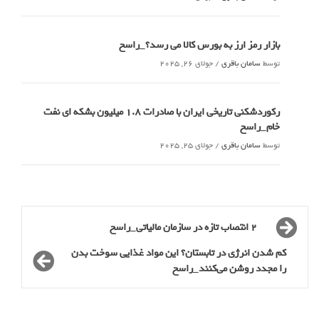
بازار رمز ارز به بورس کالا می رسد؟_راسخ
توسط
سامان باقری
/
جولای 26, 2025
رکوردشکنی تاریخی ایران با صادرات 1.8 میلیون بشکه ای نفت
خام_راسخ
توسط
سامان باقری
/
جولای 25, 2025
2 انتصاب تازه در سازمان مالیاتی_راسخ
کم شدن انرژی در تابستان؟ این مواد غذایی سوخت بدن
را مجدد روشن می‌کنند_راسخ