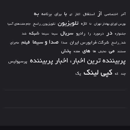
از
به
با
برای
برنامه
استقلال
آخر
اختصاصی
اغاز
ای
تلویزیون
تازه
تلویزیون_راسخ
بورس اوراق بهادار تهران
تا
جام ملت‌های آسیا
در
سریال
شبکه
رادیو
را
درمورد
سیما
شد
جشنواره
سینما
صدا و سیما
فیلم
شرکت فرابورس ایران
شد_راسخ
صدا
ماجرای
های
می
پخش
ها
مستند
نمایش
هفته
پربیننده ترین اخبار، اخبار پربیننده
پرسپولیس
کپی لینک
یک
چند
که