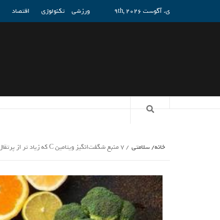
ی. آگوست 9th, 2026
ورزشی
تکنولوژی
اقتصاد
خانه
سلامتی
۷ منبع شگفت‌انگیز ویتامین C که زیاد تر از پرتقال و لیمو حاوی این ویتامین هستند_راسخ