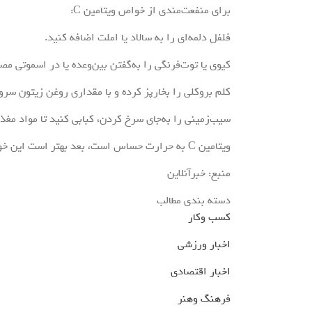
برای منفعت‌مندی از خواص ویتامین C:
فلفل دلمه‌ای را به سالاد یا املت اضافه کنید.
کیوی یا توت‌فرنگی را به‌گفتن بین‌وعده یا در اسموتی مص
کلم بروکلی را بخارپز کرده و با مقداری روغن زیتون سرو 
سیب‌زمینی را به‌جای سرخ کردن، کبابی کنید تا مواد مغ
ویتامین C به حرارت حساس است، بعد بهتر است این خوراکی‌ها را خام یا با پخت ملایم مصرف کنید.
منبع: خبرآنلاین
دسته بندی مطالب
کسب وکار
اخبار ورزشی
اخبار اقتصادی
فرهنگ وهنر