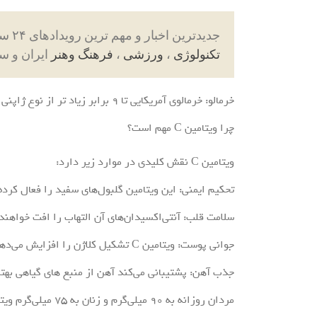
جدیدترین اخبار و مهم ترین رویدادهای ۲۴ ساعته در بخش های حوادث ، اجتماعی ، سیاسی ،
تکنولوژی
،
ورزشی
،
فرهنگ وهنر
ایران و س
خرمالو: خرمالوی آمریکایی تا ۹ برابر زیاد تر از نوع ژاپنی ویتامین C دارد و گزینه‌ای مغذی برای تنوع است.
چرا ویتامین C مهم است؟
ویتامین C نقش کلیدی در موارد زیر دارد:
تحکیم ایمنی: این ویتامین گلبول‌های سفید را فعال کرده 
سلامت قلب: آنتی‌اکسیدان‌های آن التهاب را افت خواهند 
جوانی پوست: ویتامین C تشکیل کلاژن را افزایش می‌دهد و از پیری پوست جلوگیری می‌کند.
جذب آهن: پشتیبانی می‌کند آهن از منبع های گیاهی بهت
مردان روزانه به ۹۰ میلی‌گرم و زنان به ۷۵ میلی‌گرم ویتامین C نیاز دارند، که با مصرف این خوراکی‌ها به‌راحتی فراهم می‌شود.