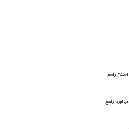
تر است؟_راسخ
 می آورد_راسخ