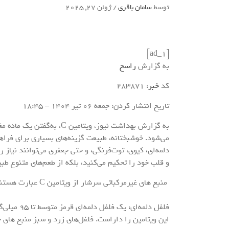
توسط
سامان باقری
/
ژوئن 27, 2025
[ad_1]
به گزارش
راسخ
کد
خبر
: 283871
تاریخ انتشار کردن: جمعه 06 تير 1404 – 18:45
به گزارش بهداشت نیوز، ویتا
دلمه‌ای، کیوی، توت‌فرنگی، و حتی جعفری می‌توانند نیاز رو
و قلب خود را تحکیم می‌کنید، بلکه از طعم‌های متنوع طبی
منبع های غیرمرکباتی سرشار از ویتامین C عبارت هستند از:
این ویتامین را داراست. فلفل‌های زرد و سبز منبع های خوبی‌ برا