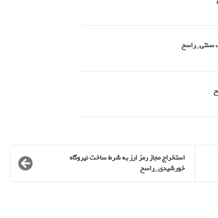
طب سنتی_راسخ
استخراج مجاز رمز ارز به شرط ساخت نیروگاه
خورشیدی_راسخ