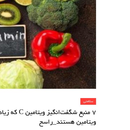
سلامتی
۷ منبع شگفت‌ا
ویتامین هستند_راسخ