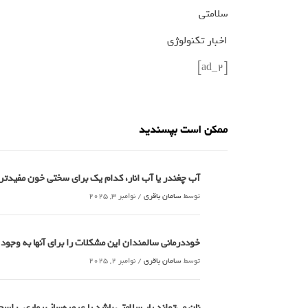
سلامتی
اخبار تکنولوژی
[ad_2]
ممکن است بپسندید
آب چغندر یا آب انار، کدام‌ یک برای سختی خون مفید
توسط
سامان باقری
/
نوامبر 3, 2025
خوددرمانی سالمندان این مشکلات را برای آنها به وجود
توسط
سامان باقری
/
نوامبر 2, 2025
نان می‌تواند یار سلامتی باشد یا عرصه‌ساز بیماری_راسخ