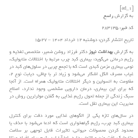
[ad_1]
به گزارش
راسخ
کد
خبر
: 283135
تاریخ انتشار کردن: دوشنبه 12 خرداد 1404 – 15:27
به گزارش
بهداشت نیوز
دکتر فرزاد روشن ضمیر، متخصص تغذیه و
رژیم درمانی می‌گوید: بیماری کبد چرب مرتبط با اختلالات متابولیک،
نوعی بیماری مزمن کبدی است که با تجمع چربی در سلول‌های کبد در
غیاب مصرف الکل اشکار می‌شود و زیاد تر با چاقی، دیابت نوع ۲،
مقاومت به انسولین و دیگر اختلالات متابولیک همراه است. از آنجا
که برای این بیماری، درمان دارویی مشخصی وجود ندارد، اصلاح
سبک زندگی از جمله تحول رژیم غذایی به گفتن موثرترین روش در
مدیریت این بیماری نقل است.
در سال‌های تازه یکی از الگوهای غذایی مورد دقت برای کنترل
بیماری کبد چرب، رژیم گیاهخواری است که ادعا می‌شود با حذف یا
محدود کردن محصولات حیوانی، تاثیرات قابل توجهی بر سلامت
متابولیک، افت وزن و التهاب دارد. اما آیا این رژیم برای افراد مبتلا