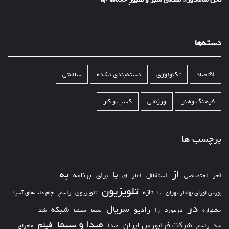
دسته‌ها
اقتصاد
تکنولوژی
دسته‌بندی نشده
سلامتی
فرهنگ وهنر
ورزشی
کسب و کار
برچسب ها
از
به
با
برای
برنامه
استقلال
آخر
اختصاصی
اغاز
ای
تلویزیون
تازه
تلویزیون_راسخ
بورس اوراق بهادار تهران
تا
جام ملت‌های آسیا
در
سریال
شبکه
رادیو
را
درمورد
سیما
شد
جشنواره
سینما
صدا و سیما
فیلم
شرکت فرابورس ایران
شد_راسخ
صدا
ماجرای