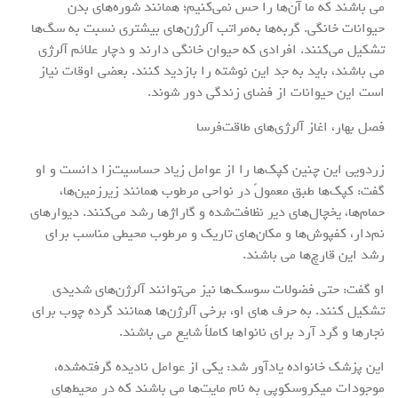
می باشند که ما آن‌ها را حس نمی‌کنیم؛ همانند شوره‌های بدن
حیوانات خانگی. گربه‌ها به‌مراتب آلرژن‌های بیشتری نسبت به سگ‌ها
تشکیل می‌کنند. افرادی که حیوان خانگی دارند و دچار علائم آلرژی
می باشند، باید به جد این نوشته را بازدید کنند. بعضی اوقات نیاز
است این حیوانات از فضای زندگی دور شوند.
فصل بهار، اغاز آلرژی‌های طاقت‌فرسا
زردویی این چنین کپک‌ها را از عوامل زیاد حساسیت‌زا دانست و او
گفت: کپک‌ها طبق معمولً در نواحی مرطوب همانند زیرزمین‌ها،
حمام‌ها، یخچال‌های دیر نظافت‌شده و گاراژها رشد می‌کنند. دیوارهای
نم‌دار، کفپوش‌ها و مکان‌های تاریک و مرطوب محیطی مناسب برای
رشد این قارچ‌ها می باشند.
او گفت: حتی فضولات سوسک‌ها نیز می‌توانند آلرژن‌های شدیدی
تشکیل کنند. به حرف های او، برخی آلرژن‌ها همانند گرده چوب برای
نجارها و گرد آرد برای نانواها کاملاً شایع می باشند.
این پزشک خانواده یادآور شد: یکی از عوامل نادیده گرفته‌شده،
موجودات میکروسکوپی به نام مایت‌ها می باشند که در محیط‌های