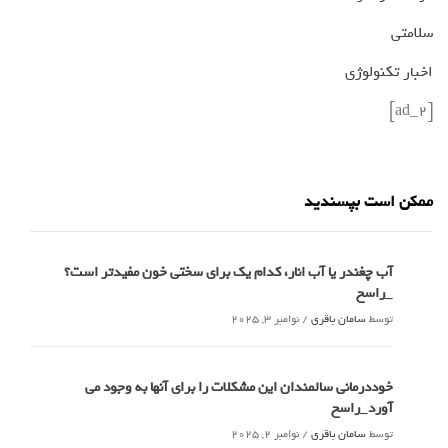
سلامتی
اخبار تکنولوژی
[ad_2]
ممکن است بپسندید
آب چغندر یا آب انار، کدام‌ یک برای سختی خون مفیدتر است؟
_راسخ
توسط
سامان باقری
/
نوامبر 3, 2025
خوددرمانی سالمندان این مشکلات را برای آنها به وجود می
آورد_راسخ
توسط
سامان باقری
/
نوامبر 2, 2025