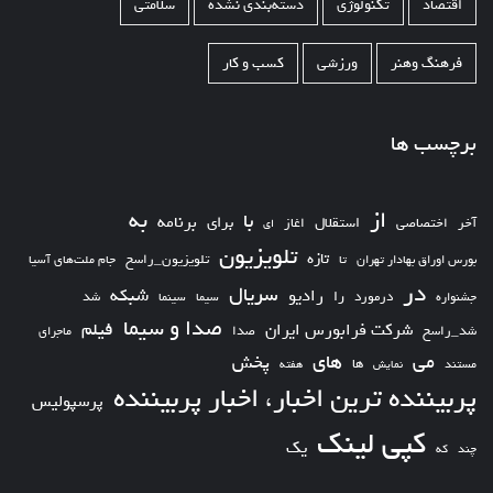
اقتصاد
تکنولوژی
دسته‌بندی نشده
سلامتی
فرهنگ وهنر
ورزشی
کسب و کار
برچسب ها
از
به
با
برای
برنامه
استقلال
آخر
اختصاصی
اغاز
ای
تلویزیون
تازه
تلویزیون_راسخ
بورس اوراق بهادار تهران
تا
جام ملت‌های آسیا
در
سریال
شبکه
رادیو
را
درمورد
سیما
شد
جشنواره
سینما
صدا و سیما
فیلم
شرکت فرابورس ایران
شد_راسخ
صدا
ماجرای
های
می
پخش
ها
مستند
نمایش
هفته
پربیننده ترین اخبار، اخبار پربیننده
پرسپولیس
کپی لینک
یک
چند
که