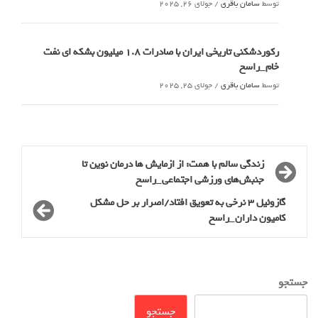
توسط
سامان باقری
/
جولای 26, 2025
رکوردشکنی تاریخی ایران با صادرات 1.8 میلیون بشکه ای نفت
خام_راسخ
توسط
سامان باقری
/
جولای 25, 2025
زندگی سالم با همت: از ازمایش ها درمان نوین تا
جنبش‌های ورزشی اجتماعی_راسخ
گازوئیل 3 نرخی به تعویق افتاد/اصرار بر حل مشکل
کامیون داران_راسخ
جستجو
جستجو