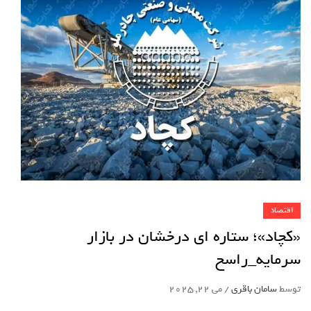
اقتصاد
«کچاد»؛ ستاره ای درخشان در بازار
سرمایه_راسخ
توسط
سامان باقری
/
می 22, 2025