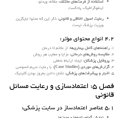
استفاده از فرمت‌های مختلف
: مقاله، ویدئو،
اینفوگرافیک، پادکست
رعایت اصول اخلاقی و قانونی
: ذکر این که محتوا جایگزین
ویزیت پزشک نیست
۴.۲ انواع محتوای مؤثر:
۱.
راهنماهای کامل بیماری‌ها
: از علائم تا درمان
۲.
مقایسه روش‌های درمانی
: مزایا و معایب هر روش
۳.
پروفایل پزشکان
: ایجاد ارتباط عاطفی
۴.
گزارش‌های موردی (Case Studies)
: با رعایت حریم خصوصی
۵.
اخبار و پیشرفت‌های پزشکی
: نشان دادن به‌روز بودن کلینیک
فصل ۵: اعتمادسازی و رعایت مسائل
قانونی
۵.۱ عناصر اعتمادساز در سایت پزشکی:
نمایش گواهینامه‌ها و مجوزها