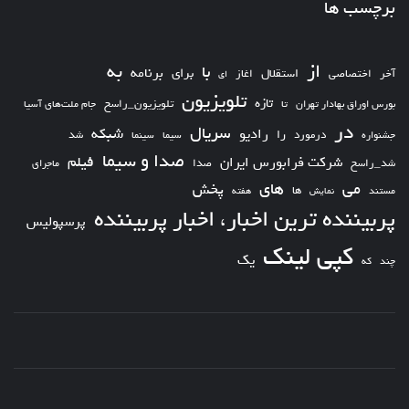
برچسب ها
از
به
با
برای
برنامه
استقلال
آخر
اختصاصی
اغاز
ای
تلویزیون
تازه
تلویزیون_راسخ
بورس اوراق بهادار تهران
تا
جام ملت‌های آسیا
در
سریال
شبکه
رادیو
را
درمورد
سیما
شد
جشنواره
سینما
صدا و سیما
فیلم
شرکت فرابورس ایران
شد_راسخ
صدا
ماجرای
های
می
پخش
ها
مستند
نمایش
هفته
پربیننده ترین اخبار، اخبار پربیننده
پرسپولیس
کپی لینک
یک
چند
که