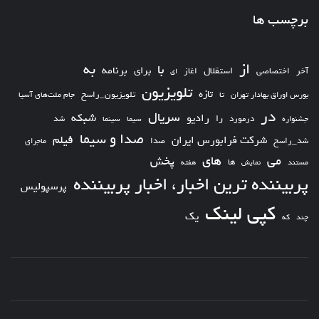
برچسب ها
از
به
با
برای
برنامه
استقلال
آخر
اختصاصی
اغاز
ای
تلویزیون
تازه
تلویزیون_راسخ
بورس اوراق بهادار تهران
تا
جام ملت‌های آسیا
در
سریال
شبکه
رادیو
را
درمورد
سیما
شد
جشنواره
سینما
صدا و سیما
فیلم
شرکت فرابورس ایران
شد_راسخ
صدا
ماجرای
های
می
پخش
ها
مستند
نمایش
هفته
پربیننده ترین اخبار، اخبار پربیننده
پرسپولیس
کپی لینک
یک
چند
که