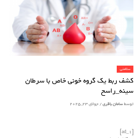
سلامتی
کشف ربط یک گروه خونی خاص با سرطان
سینه_راسخ
توسط
سامان باقری
/
جولای 23, 2025
[ad_1]