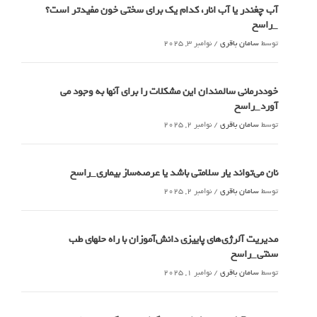
آب چغندر یا آب انار، کدام‌ یک برای سختی خون مفیدتر است؟
_راسخ
توسط
سامان باقری
/
نوامبر 3, 2025
خوددرمانی سالمندان این مشکلات را برای آنها به وجود می
آورد_راسخ
توسط
سامان باقری
/
نوامبر 2, 2025
نان می‌تواند یار سلامتی باشد یا عرصه‌ساز بیماری_راسخ
توسط
سامان باقری
/
نوامبر 2, 2025
مدیریت آلرژی‌های پاییزی دانش‌آموزان با راه حلهای طب
سنتی_راسخ
توسط
سامان باقری
/
نوامبر 1, 2025