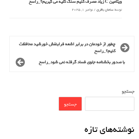
ویتامین C زیاد مصرف کنیم سنگ کلیه می گیریم؟_راسخ
توسط
سامان باقری
/
نوامبر 1, 2025
چطور از خودمان در برابر اشعه فرابنفش خورشید محافظت
کنیم؟_راسخ
با صدور بخشنامه جلوی فساد گرفته نمی شود_راسخ
جستجو
جستجو
نوشته‌های تازه