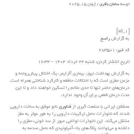
توسط
سامان باقری
/
ژوئن 15, 2025
[ad_1]
به گزارش
راسخ
کد
خبر
: 283501
تاریخ انتشار کردن: شنبه 24 خرداد 1404 – 16:34
به گزارش بهداشت نیوز، بیماری آلزایمر، یک اختلال پیش‌رونده و
مزمن مغزی است که با اختلالات حافظه و کارکرد شناختی همراه است.
درمان‌های حاضر تنها تا حدی علائم را تسکین خواهند داد و تا این
مدت درمان قطعی برای آن وجود ندارد.
محققان ایرانی با منفعت گیری از
فناوری
نانو موفق به ساخت دارویی
شدند که نانوذرات حامل ترکیبات دارویی را به طور موثر به مغز
منتقل می‌کند. این نانوذرات توانایی عبور از سد خونی-مغزی را
داشته و می‌توانند پلاک‌های بتا-آمیلوئیدی که عامل صدمه به