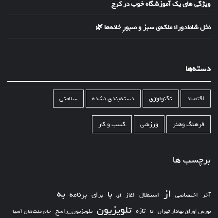
ویژگی های یک آموزشگاه خوب در کرج
نخل شامادورا؛ ملکه‌ی سبز و صبورِ خانه‌ها 🌿
دسته‌ها
اقتصاد
تکنولوژی
دسته‌بندی نشده
سلامتی
فرهنگ وهنر
ورزشی
کسب و کار
برچسب ها
از
به
با
برای
برنامه
استقلال
آخر
اختصاصی
اغاز
ای
تلویزیون
تازه
تلویزیون_راسخ
بورس اوراق بهادار تهران
تا
جام ملت‌های آسیا