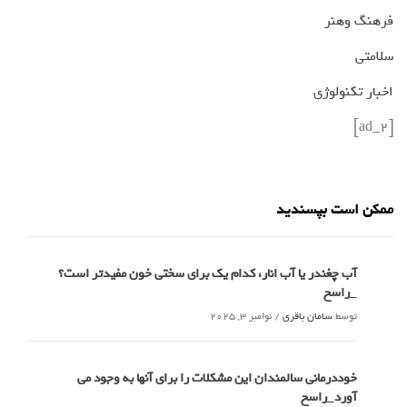
فرهنگ وهنر
سلامتی
اخبار تکنولوژی
[ad_2]
ممکن است بپسندید
آب چغندر یا آب انار، کدام‌ یک برای سختی خون مفیدتر است؟
_راسخ
توسط
سامان باقری
/
نوامبر 3, 2025
خوددرمانی سالمندان این مشکلات را برای آنها به وجود می
آورد_راسخ