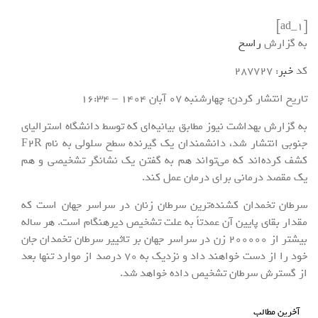
[ad_1]
به گزارش
راسخ
کد
خبر
: 287727
تاریخ انتشار کردن: چهارشنبه 07 آبان 1404 – 16:34
به گزارش بهداشت نیوز مطابق بیانیه‌ای که توسط دانشگاه استرالیای
جنوبی انتشار شد، دانشمندان یک گیرنده سطح سلولی به نام F۲R
کشف کرده‌اند که می‌تواند هم به گفتن یک نشانگر تشخیصی و هم
یک مقصد درمانی برای درمان عمل کند.
سرطان تخمدان کشنده‌ترین سرطان زنان در سراسر جهان است که
مقدار بقای پایین آن عمدتاً به علت تشخیص دیرهنگام است. هر ساله
بیشتر از
۲۰۰۰۰۰
زن در سراسر جهان بر تاثییر سرطان تخمدان جان
خود را از دست خواهند داد و نزدیک به ۷۰ درصد از موارد تنها بعد
از گسترش سرطان تشخیص داده خواهد شد.
آخرین مطالب