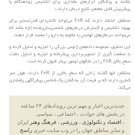
باشند و پزشکان ابزارهای مقداری برای تشخیص زودهنگام یا
پیش‌بینی قابل مطمعن نتایج درمان دارند.»
محققان اعتقاد دارند که F۲R می‌تواند کاندیدای قدرتمندی برای
بهبود تشخیص و گسترش درمان‌های شخصی‌سازی‌شده تازه باشد که
می‌توانند سرطان‌های تهاجمی یا مقاوم به دارو را مقصد قرار دهند.
این تحقیق، مجموعه داده‌های ژنومی بزرگی را تجزیه و تحلیل کرده و
با منفعت گیری از تصویربرداری پیشرفته و تجزیه و تحلیل بافت،
سطح بالای F۲R را در مثالهای تومور بیمار قبول کرده است.
محققان انها گفتند زنانی که سطح بالایی از F۲R دارند، طول عمر
کمتری دارند که بر قیمت آن به گفتن یک شاخص پیش‌آگهی پافشاری
می‌کند.
جدیدترین اخبار و مهم ترین رویدادهای ۲۴ ساعته
در بخش های حوادث ، اجتماعی ، سیاسی
،
اقتصاد
و
تکنولوژی
،
ورزشی
،
فرهنگ وهنر
ایران
و سایر مناطق جهان را در وب سایت خبری
راسخ