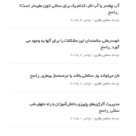
آب چغندر یا آب انار، کدام‌ یک برای سختی خون مفیدتر است؟
_راسخ
توسط
سامان باقری
/
نوامبر 3, 2025
خوددرمانی سالمندان این مشکلات را برای آنها به وجود می
آورد_راسخ
توسط
سامان باقری
/
نوامبر 2, 2025
نان می‌تواند یار سلامتی باشد یا عرصه‌ساز بیماری_راسخ
توسط
سامان باقری
/
نوامبر 2, 2025
مدیریت آلرژی‌های پاییزی دانش‌آموزان با راه حلهای طب
سنتی_راسخ
توسط
سامان باقری
/
نوامبر 1, 2025