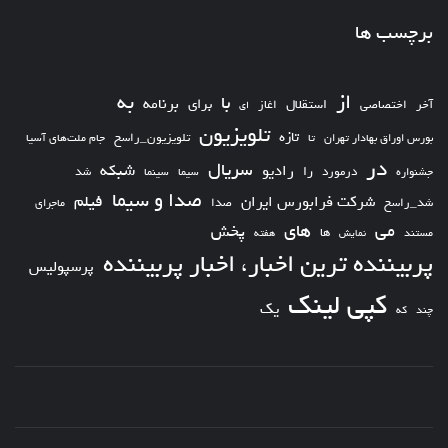
برچسب ها
از
به
با
برای
برنامه
استقلال
آخر
اختصاصی
اغاز
ای
تلویزیون
تازه
تلویزیون_راسخ
بورس اوراق بهادار تهران
تا
جام ملت‌های آسیا
در
سریال
شبکه
رادیو
را
درمورد
سیما
شد
جشنواره
سینما
صدا و سیما
فیلم
شرکت فرابورس ایران
شد_راسخ
صدا
ماجرای
های
می
پخش
ها
مستند
نمایش
هفته
پربیننده ترین اخبار، اخبار پربیننده
پرسپولیس
کپی لینک
یک
چند
که