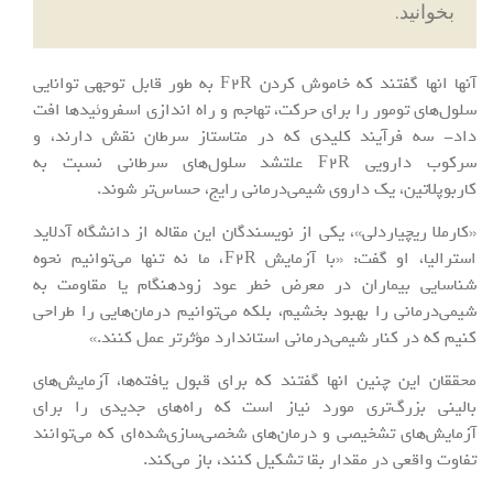
بخوانید.
آنها انها گفتند که خاموش کردن F۲R به طور قابل توجهی توانایی
سلول‌های تومور را برای حرکت، تهاجم و راه اندازی اسفروئیدها افت
داد- سه فرآیند کلیدی که در متاستاز سرطان نقش دارند، و
سرکوب دارویی F۲R علتشد سلول‌های سرطانی نسبت به
کاربوپلاتین، یک داروی شیمی‌درمانی رایج، حساس‌تر شوند.
«کارملا ریچیاردلی»، یکی از نویسندگان این مقاله از دانشگاه آدلاید
استرالیا، او گفت: «با آزمایش F۲R، ما نه تنها می‌توانیم نحوه
شناسایی بیماران در معرض خطر عود زودهنگام یا مقاومت به
شیمی‌درمانی را بهبود بخشیم، بلکه می‌توانیم درمان‌هایی را طراحی
کنیم که در کنار شیمی‌درمانی استاندارد مؤثرتر عمل کنند.»
محققان این چنین انها گفتند که برای قبول یافته‌ها، آزمایش‌های
بالینی بزرگ‌تری مورد نیاز است که راه‌های جدیدی را برای
آزمایش‌های تشخیصی و درمان‌های شخصی‌سازی‌شده‌ای که می‌توانند
تفاوت واقعی در مقدار بقا تشکیل کنند، باز می‌کند.