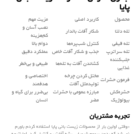
پایا
محصول
کاربرد اصلی
مزیت مهم
نصب آسان و
تله دلتا
شکار آفات بالدار
کم‌هزینه
تله قیفی
کنترل شب‌پره‌ها
دوام بالا
تله سراترپ
جذب و شکار آفات خاص
عملکرد دقیق
جلب‌کننده
کشاندن آفات به تله‌ها
طبیعی و بی‌خطر
غذایی
مختل کردن چرخه
اختصاصی و
فرمون حشرات
تولیدمثل آفات
هدفمند
حشره‌کش
مبارزه عمومی با حشرات
بی‌ضرر برای گیاه و
بیولوژیک
مضر
انسان
تجربه مشتریان
«وقتی اولین بار از محصولات زیست بانی پایا استفاده کردم باورم
نمی‌شد که بدون سموم شیمیایی بشه آفات رو کنترل کرد. اما نتیجه