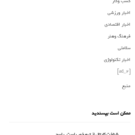
کسب وکار
اخبار ورزشی
اخبار اقتصادی
فرهنگ وهنر
سلامتی
اخبار تکنولوژی
[ad_2]
منبع
ممکن است بپسندید
شناخت کارتال از تیم خوب است_راسخ