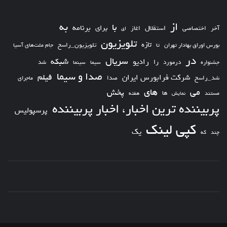
از
به
با
برای
برنامه
استقلال
آخر
اختصاصی
اغاز
ای
تلویزیون
تازه
تلویزیون_راسخ
بورس اوراق بهادار تهران
تا
جام ملت‌های آسیا
در
سریال
شبکه
رادیو
را
درمورد
سیما
شد
جشنواره
سینما
صدا و سیما
فیلم
شرکت فرابورس ایران
شد_راسخ
صدا
ماجرای
های
می
پخش
ها
مستند
نمایش
هفته
پربیننده ترین اخبار، اخبار پربیننده
پرسپولیس
کپی لینک
یک
چند
که