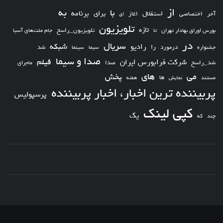
از
به
با
برای
برنامه
استقلال
آخر
اختصاصی
اغاز
ای
تلویزیون
تازه
تلویزیون_راسخ
بورس اوراق بهادار تهران
تا
جام ملت‌های آسیا
در
سریال
شبکه
رادیو
را
درمورد
سیما
شد
جشنواره
سینما
صدا و سیما
فیلم
شرکت فرابورس ایران
شد_راسخ
صدا
ماجرای
های
می
پخش
ها
مستند
نمایش
هفته
پربیننده ترین اخبار، اخبار پربیننده
پرسپولیس
کپی لینک
یک
چند
که