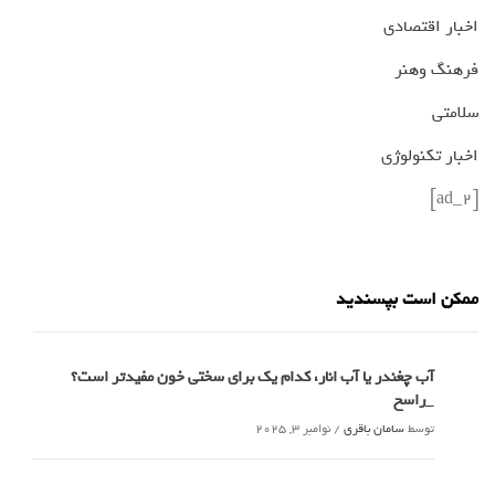
اخبار اقتصادی
فرهنگ وهنر
سلامتی
اخبار تکنولوژی
[ad_2]
ممکن است بپسندید
آب چغندر یا آب انار، کدام‌ یک برای سختی خون مفیدتر است؟
_راسخ
توسط
سامان باقری
/
نوامبر 3, 2025