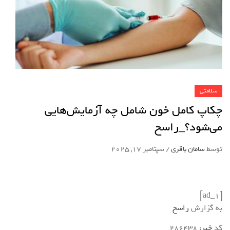
سلامتی
چکاپ کامل خون شامل چه آزمایش‌هایی
می‌شود؟_راسخ
توسط
سامان باقری
/
سپتامبر 17, 2025
[ad_1]
به گزارش
راسخ
کد
خبر
: 286438