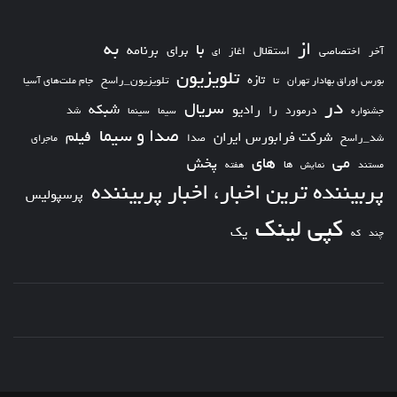
از
به
با
برای
برنامه
استقلال
آخر
اختصاصی
اغاز
ای
تلویزیون
تازه
تلویزیون_راسخ
بورس اوراق بهادار تهران
تا
جام ملت‌های آسیا
در
سریال
شبکه
رادیو
را
درمورد
سیما
شد
جشنواره
سینما
صدا و سیما
فیلم
شرکت فرابورس ایران
شد_راسخ
صدا
ماجرای
های
می
پخش
ها
مستند
نمایش
هفته
پربیننده ترین اخبار، اخبار پربیننده
پرسپولیس
کپی لینک
یک
چند
که