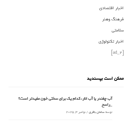
اخبار اقتصادی
فرهنگ وهنر
سلامتی
اخبار تکنولوژی
[ad_2]
ممکن است بپسندید
آب چغندر یا آب انار، کدام‌ یک برای سختی خون مفیدتر است؟
_راسخ
توسط
سامان باقری
/
نوامبر 3, 2025