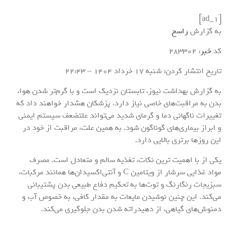
[ad_1]
به گزارش
راسخ
کد
خبر
: 283302
تاریخ انتشار کردن: شنبه 17 خرداد 1404 – 22:43
به گزارش بهداشت نیوز، تابستان نزدیک است و با گرم‌تر شدن هوا،
بدن به مراقبت‌های خاصی نیاز دارد. پزشکان هشدار خواهند داد که
تغییرات ناگهانی دما و گرمای شدید می‌تواند علتضعف سیستم ایمنی
و ابراز بیماری‌های گوناگون شود. به همین علت، مراقبت از خود در
این روزها برتری بالایی دارد.
یکی از با اهمیت ترین نکات، تغذیه سالم و متعادل است. مصرف
مواد غذایی سرشار از ویتامین C و آنتی‌اکسیدان‌ها همانند مرکبات،
سبزیجات رنگارنگ و توت‌ها به تحکیم دفاع طبیعی بدن پشتیبانی
می‌کند. این چنین نوشیدن مایعات به مقدار کافی، به خصوص آب و
دمنوش‌های گیاهی، از دهیدراته شدن بدن جلوگیری می‌کند.