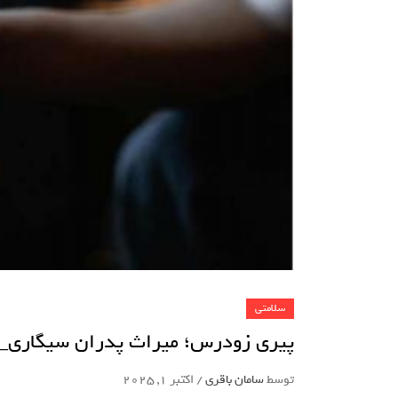
سلامتی
پیری زودرس؛ میراث پدران سیگاری_
توسط
سامان باقری
/
اکتبر 1, 2025