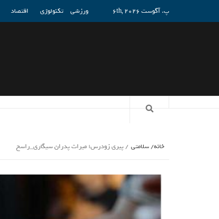
پ. آگوست 6th, 2026
ورزشی
تکنولوژی
اقتصاد
خانه
سلامتی
پیری زودرس؛ میراث پدران سیگاری_راسخ