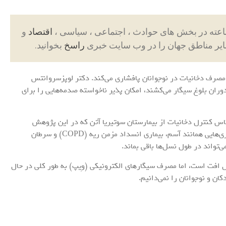
اقتصاد
و
ایر مناطق جهان را در وب سایت خبری
راسخ
بخوانید.
ز مصرف دخانیات در نوجوانان پافشاری می‌کند. دکتر لوپزسروانتس
ران بلوغ سیگار می‌کشند، امکان پذیر ناخواسته صدمه‌هایی را برای
لا تسیکریکا (Stamatoula Tsikrika)، کارشناس کنترل دخانیات از بیمارستان سوتیریا آتن که در این پژوهش
شراکت نداشت، نیز می‌گوید: می‌دانیم که سیگار علتبیماری‌هایی همانند آسم، بیماری انسداد مزمن ریه (COPD) و سرطان
‌تواند در طول نسل‌ها باقی بماند.
 افت است، اما مصرف سیگارهای الکترونیکی (وِیپ) به طور کلی در حال
ان و نوجوانان را نمی‌دانیم.