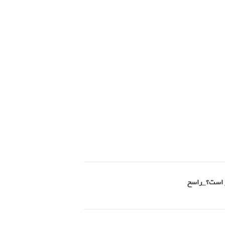
تر است؟_راسخ