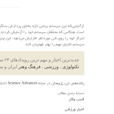
ازآنجایی‌که این سیستم بینایی تازه به‌جای پردازش سنگی
است. هنگامی که محققان سیستم خود را آزمایش کردند، ف
تمرکز خود را روی شی موردنظر افزایش می‌دهد. این چنین
سیستم اشیای مهم را بهتر فهمیدن کند.
جدیدترین اخبار و مهم ترین رویدادهای ۲۴ ساعته در بخش های حوادث ، اجتماعی ، سیاسی ،
تکنولوژی
،
ورزشی
،
فرهنگ وهنر
ایران و س
یافته‌های این پژوهش در مجله
Science Advances
انتشا
دسته بندی مطالب
کسب وکار
اخبار ورزشی