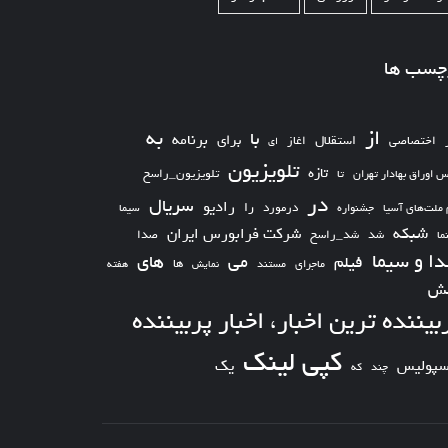
چسب ها
از
به
با
برای
برنامه
استقلال
اختصاصی
اغاز
ای
تلویزیون
تازه
تلویزیون_راسخ
س اوراق بهادار تهران
تا
در
سریال
رادیو
را
درمورد
سیما
 ملت‌های آسیا
جشنواره
شبکه
شرکت فرابورس ایران
شد_راسخ
شد
صدا
ما
ا و سیما
های
می
فیلم
ها
ماجرای
مستند
نمایش
هفته
ش
بیننده ترین اخبار، اخبار پربیننده
کپی لینک
یک
سپولیس
چند
که