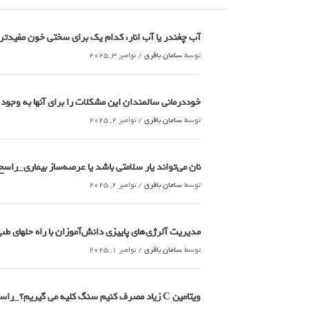
آب چغندر یا آب انار، کدام‌ یک برای سختی خون مفید
توسط
سامان باقری
/
نوامبر 3, 2025
خوددرمانی سالمندان این مشکلات را برای آنها به وجود
توسط
سامان باقری
/
نوامبر 2, 2025
نان می‌تواند یار سلامتی باشد یا عرصه‌ساز بیماری_راسخ
توسط
سامان باقری
/
نوامبر 2, 2025
مدیریت آلرژی‌های پاییزی دانش‌آموزان با راه حلهای 
توسط
سامان باقری
/
نوامبر 1, 2025
ویتامین C زیاد مصرف کنیم سنگ کلیه می گیریم؟_راسخ