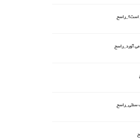
تر است؟_راسخ
 می آورد_راسخ
طب سنتی_راسخ