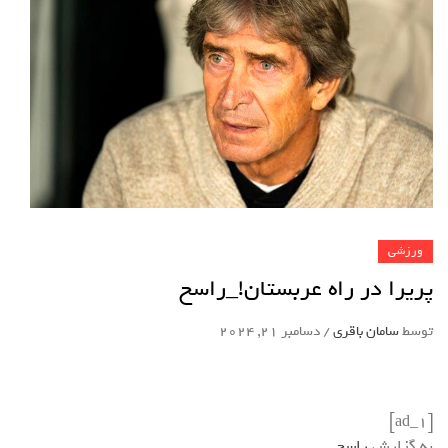
ورزشی
پریرا در راه عربستان!_راسخ
توسط
سامان باقری
/
دسامبر 21, 2024
[ad_1]
به گزارش
راسخ