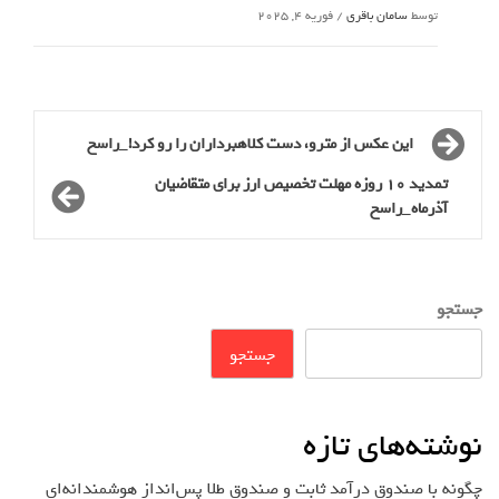
توسط
سامان باقری
/
فوریه 4, 2025
این عکس از مترو، دست کلاهبرداران را رو کرد!_راسخ
تمدید 10 روزه مهلت تخصیص ارز برای متقاضیان
آذرماه_راسخ
جستجو
جستجو
نوشته‌های تازه
چگونه با صندوق درآمد ثابت و صندوق طلا پس‌انداز هوشمندانه‌ای