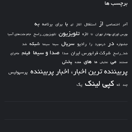
برچسب ها
از
به
با
برای
برنامه
استقلال
آخر
اختصاصی
اغاز
ای
تلویزیون
تازه
تلویزیون_راسخ
بورس اوراق بهادار تهران
تا
جام ملت‌های آسیا
در
سریال
شبکه
رادیو
را
درمورد
سیما
شد
جشنواره
سینما
صدا و سیما
فیلم
شرکت فرابورس ایران
شد_راسخ
صدا
ماجرای
های
می
پخش
ها
مستند
نمایش
هفته
پربیننده ترین اخبار، اخبار پربیننده
پرسپولیس
کپی لینک
یک
چند
که