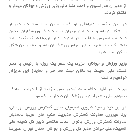
از مدیران فدراسیون با احمد دنیا مالی وزیر ورزش و جوانان دیدار و
گفتگو کردند.
در این نشست
دنیامالی
او گفت: ضمن حمایتصد درصدی از
ورزشکاران ناشنوا باید این عزیزان همانند دیگر ورزشکاران، بدون
دغدغه و استرس با افتخار در این دوره از بازی‌ها شرکت کنند. باید
تلاش کنیم همه چیز برای اعزام ورزشکاران ناشنوا به بهترین شکل
ممکن انجام شود.
وزیر ورزش و جوانان
افزود: یک سفر یک روزه با رئیس یا دبیر
کمیته ملی المپیک به مالزی جهت همراهی و حمایتاز این عزیزان
خواهیم داشت.
وی در آخر اظهار داشت: به زودی ضمن بازدید از اردوهای آمادگی
تیم‌های ملی ناشنوایان با ورزشکاران دیدار می کنیم.
در این دیدار سید شروین اسبقیان معاون گسترش ورزش قهرمانی،
برنا فیروزی معاونت گسترش مدیریت منبع های، فریبا محمدیان
معاونت گسترش ورزش بانوان، مناف هاشمی دبیر کل کمیته ملی
المپیک، علی جوادی مدیر کل ورزش و جوانان استان تهران، علیرضا