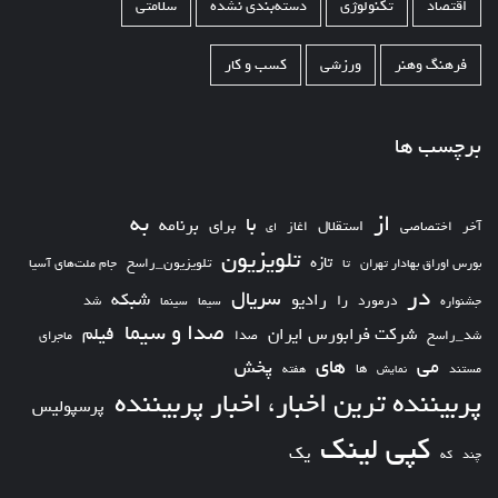
اقتصاد
تکنولوژی
دسته‌بندی نشده
سلامتی
فرهنگ وهنر
ورزشی
کسب و کار
برچسب ها
از
به
با
برای
برنامه
استقلال
آخر
اختصاصی
اغاز
ای
تلویزیون
تازه
تلویزیون_راسخ
بورس اوراق بهادار تهران
تا
جام ملت‌های آسیا
در
سریال
شبکه
رادیو
را
درمورد
سیما
شد
جشنواره
سینما
صدا و سیما
فیلم
شرکت فرابورس ایران
شد_راسخ
صدا
ماجرای
های
می
پخش
ها
مستند
نمایش
هفته
پربیننده ترین اخبار، اخبار پربیننده
پرسپولیس
کپی لینک
یک
چند
که