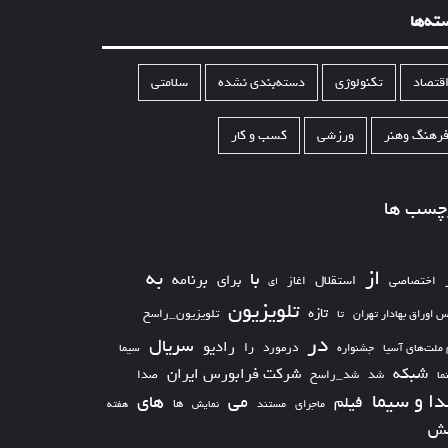
ته‌ها
قتصاد
تکنولوژی
دسته‌بندی نشده
سلامتی
رهنگ وهنر
ورزشی
کسب و کار
چسب ها
از
به
با
برای
برنامه
استقلال
اختصاصی
اغاز
ای
تلویزیون
تازه
تلویزیون_راسخ
س اوراق بهادار تهران
تا
در
سریال
رادیو
را
درمورد
سیما
 ملت‌های آسیا
جشنواره
شبکه
شرکت فرابورس ایران
شد_راسخ
شد
صدا
ما
ا و سیما
های
می
فیلم
ها
ماجرای
مستند
نمایش
هفته
ش