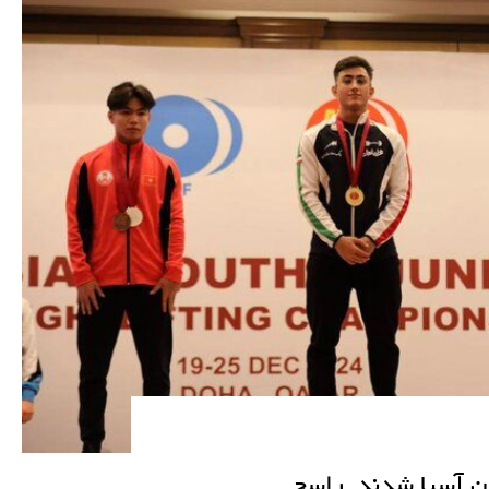
مان آسیا شدند_راسخ