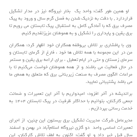
او همین طور گفت: واحد یک بخار نیروگاه نیز در مدار تشکیل
قراردارد , با دقت به نزدیک شدن به فصل گرم سال و ورود به پیک
مصرف برق که با آمادگی کامل به استقبال پیک تابستان می رویم تا
برق یقین و پایداری را تشکیل و به هموطنان عزیزتقدیم کنیم.
وی با پافشاری بر تلاش بی‌وقفه همکاران خود اظهار کرد: همکاران
من در این مجموعه با همه تلاش ها خود ، فارغ از گرمای تابستان و
سرمای زمستان و حتی در ایام تعطیل ، برای اراعه برق یقین و مستمر
در حال فعالیت می باشند و از همه هموطنان خواست می‌کنیم تا با
مراعات الگوی مصرف به صنعت زیربنائی برق که متعلق به همه‌ی ما
می باشد پشتیبانی نمایید.
براندیشه در آخر افزود: امیدواریم با آخر این تعمیرات و ضمانت
جمعی کارکنان، بتوانیم با حداکثر ظرفیت در پیک تابستان 1404 به
خدمت رسانی بپردازیم .
مدیرعامل شرکت مدیریت تشکیل برق بیستون این چنین، از اجرای
تعمیرات اساسی واحد دو گازی نیروگاه اسلام‌آباد در بهمن و اسفند
سال قبل خبر داد و او گفت: اکنون به لطف تلاش کارکنان، این