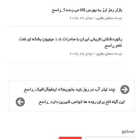
بازار رمز ارز به بورس کالا می رسد؟_راسخ
توسط
سامان باقری
/
جولای 26, 2025
رکوردشکنی تاریخی ایران با صادرات 1.8 میلیون بشکه ای نفت
خام_راسخ
توسط
سامان باقری
/
جولای 25, 2025
چند لیتر آب در روز باید بخوریم؟+ اینفوگرافیک_راسخ
این گیاه تلخ برای روده ها خواص شیرین دارد_راسخ
جستجو