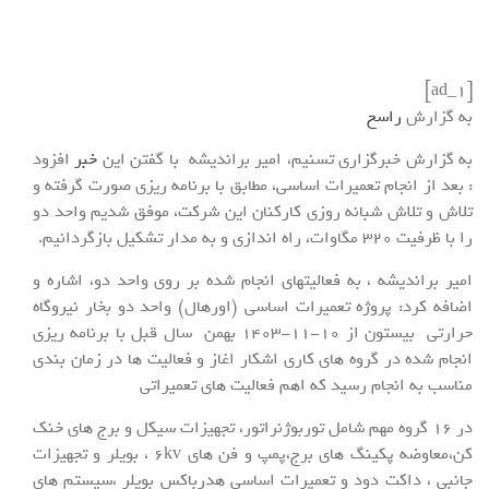
[ad_1]
به گزارش
راسخ
به گزارش خبرگزاری تسنیم، امیر براندیشه با گفتن این
خبر
افزود
: بعد از انجام تعمیرات اساسی، مطابق با برنامه ریزی صورت گرفته و
تلاش و تلاش شبانه روزی کارکنان این شرکت، موفق شدیم واحد دو
را با ظرفیت 320 مگاوات، راه اندازی و به مدار تشکیل بازگردانیم.
امیر براندیشه ، به فعالیتهای انجام شده بر روی واحد دو، اشاره و
اضافه کرد: پروژه تعمیرات اساسی (اورهال) واحد دو بخار نیروگاه
حرارتی بیستون از 10-11-1403 بهمن سال قبل با برنامه ریزی
انجام شده در گروه های کاری اشکار اغاز و فعالیت ها در زمان بندی
مناسب به انجام رسید که اهم فعالیت های تعمیراتی
در 16 گروه مهم شامل توربوژنراتور، تجهیزات سیکل و برج های خنک
کن،معاوضه پکینگ های برج،پمپ و فن های 6kv ، بویلر و تجهیزات
جانبی ، داکت دود و تعمیرات اساسی هدرباکس بویلر ،سیستم های