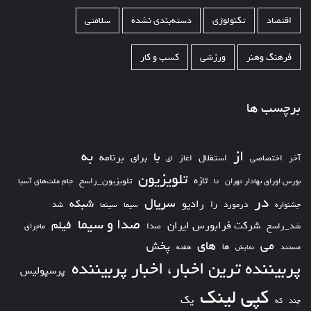
اقتصاد
تکنولوژی
دسته‌بندی نشده
سلامتی
فرهنگ وهنر
ورزشی
کسب و کار
برچسب ها
از
به
با
برای
برنامه
استقلال
آخر
اختصاصی
اغاز
ای
تلویزیون
تازه
تلویزیون_راسخ
بورس اوراق بهادار تهران
تا
جام ملت‌های آسیا
در
سریال
شبکه
رادیو
را
درمورد
سیما
شد
جشنواره
سینما
صدا و سیما
فیلم
شرکت فرابورس ایران
شد_راسخ
صدا
ماجرای
های
می
پخش
ها
مستند
نمایش
هفته
پربیننده ترین اخبار، اخبار پربیننده
پرسپولیس
کپی لینک
یک
چند
که