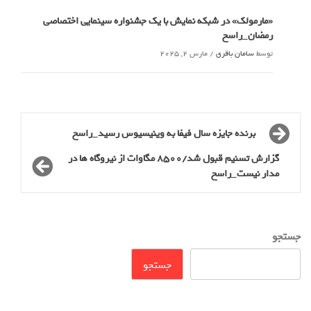
«مارمولک» در شبکه نمایش با یک جشنواره سینمایی اختصاصی
رمضان_راسخ
توسط
سامان باقری
/
مارس 2, 2025
برنده جایزه سال فیفا به وینیسیوس رسید_راسخ
گزارش تسنیم قبول شد/8500 مگاوات از نیروگاه ها در
مدار نیست_راسخ
جستجو
جستجو