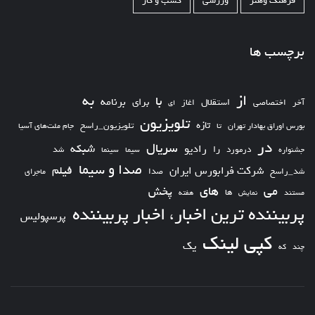
فرهنگ وهنر
ورزشی
کسب و کار
برچسب ها
از
به
با
برای
برنامه
استقلال
آخر
اختصاصی
اغاز
ای
تلویزیون
تازه
تلویزیون_راسخ
بورس اوراق بهادار تهران
تا
جام ملت‌های آسیا
در
سریال
شبکه
رادیو
را
درمورد
سیما
شد
جشنواره
سینما
صدا و سیما
فیلم
شرکت فرابورس ایران
شد_راسخ
صدا
ماجرای
های
می
پخش
ها
مستند
نمایش
هفته
پربیننده ترین اخبار، اخبار پربیننده
پرسپولیس
کپی لینک
یک
چند
که