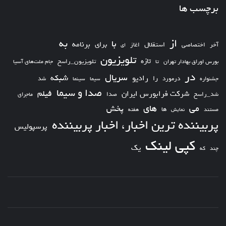
برچسب ها
از
به
با
برای
برنامه
استقلال
آخر
اختصاصی
اغاز
ای
تلویزیون
تازه
تلویزیون_راسخ
بورس اوراق بهادار تهران
تا
جام ملت‌های آسیا
در
سریال
شبکه
رادیو
را
درمورد
سیما
شد
جشنواره
سینما
صدا و سیما
فیلم
شرکت فرابورس ایران
شد_راسخ
صدا
ماجرای
های
می
پخش
ها
مستند
نمایش
هفته
پربیننده ترین اخبار، اخبار پربیننده
پرسپولیس
کپی لینک
یک
چند
که