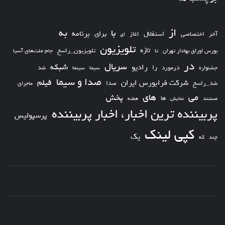
از
به
با
برای
برنامه
استقلال
آخر
اختصاصی
اغاز
ای
تلویزیون
تازه
تلویزیون_راسخ
بورس اوراق بهادار تهران
تا
جام ملت‌های آسیا
در
سریال
شبکه
رادیو
را
درمورد
سیما
شد
جشنواره
سینما
صدا و سیما
فیلم
شرکت فرابورس ایران
شد_راسخ
صدا
ماجرای
های
می
پخش
ها
مستند
نمایش
هفته
پربیننده ترین اخبار، اخبار پربیننده
پرسپولیس
کپی لینک
یک
چند
که