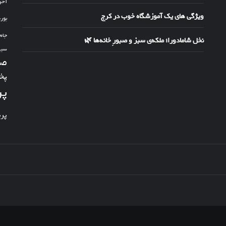
آخر
ویژگی های یک آموزشگاه خوب در کرج
بور
جام
نخل شامادورا؛ ملکه‌ی سبز و صبورِ خانه‌ها 🌿
سین
صد
پخ
پر
پر