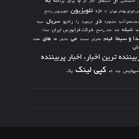
از
به
با
برای
برنامه
استقلال
اختصاصی
اغاز
ای
تلویزیون
تازه
تلویزیون_راسخ
س اوراق بهادار تهران
تا
در
سریال
رادیو
را
درمورد
سیما
 ملت‌های آسیا
جشنواره
شبکه
شرکت فرابورس ایران
شد_راسخ
شد
صدا
ما
ا و سیما
های
می
فیلم
ها
ماجرای
مستند
نمایش
هفته
ش
بیننده ترین اخبار، اخبار پربیننده
کپی لینک
یک
سپولیس
چند
که