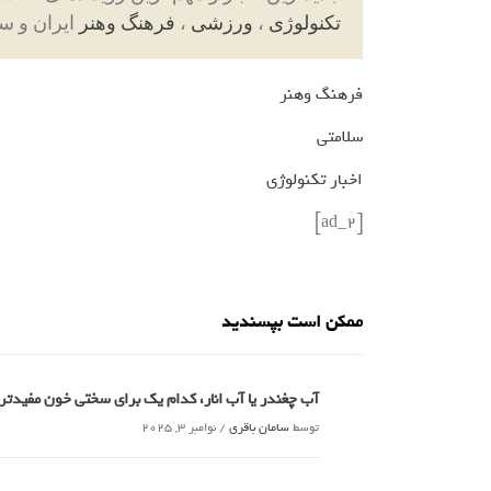
تکنولوژی
،
ورزشی
،
فرهنگ وهنر
ایران و س
فرهنگ وهنر
سلامتی
اخبار تکنولوژی
[ad_2]
ممکن است بپسندید
آب چغندر یا آب انار، کدام‌ یک برای سختی خون مفید
توسط
سامان باقری
/
نوامبر 3, 2025