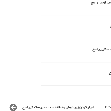
 می آورد_راسخ
طب سنتی_راسخ
جسم
ادرار کردن زیر دوش به مثانه صدمه می‌رساند؟_راسخ