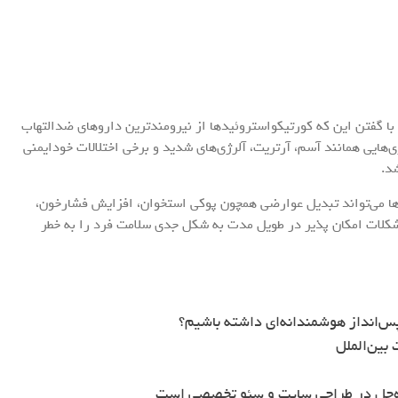
 با گفتن این که کورتیکواستروئیدها از نیرومندترین داروهای ضدالتهاب
‌هایی همانند آسم، آرتریت، آلرژی‌های شدید و برخی اختلالات خودایمنی
د.
ها می‌تواند تبدیل عوارضی همچون پوکی استخوان، افزایش فشارخون،
شکلات امکان پذیر در طویل مدت به شکل جدی سلامت فرد را به خطر
س‌انداز هوشمندانه‌ای داشته باشیم؟
بین‌الملل
ه‌حل در طراحی سایت و سئو تخصصی است