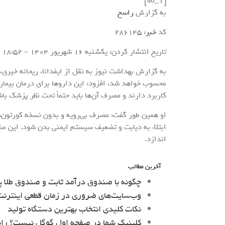
[ad_1]
به گزارش
راسخ
کد
خبر
: 286145
تاریخ انتشار کردن: یکشنبه 16 شهريور 1404 – 18:52
به گزارش بهداشت نیوز به نقل از ایفدانا، ریحانه خیری،
محسوب خواهد شد، افزود: این داروها برای درمان بیماری
کاربرد دارند و مصرف آن‌ها باید حتماً تحت نظر پزشک باش
او همین طور گفت: مصرف بی‌رویه و بدون نسخه کورتون‌
ابتلاء به دیابت و تضعیف سیستم ایمنی بدن شود. این م
اندازد.
آخرین مطالب
چگونه با صندوق درآمد ثابت و صندوق طلا پ
وب‌سایت‌های ضروری در زمان قطعی اینترنت 
نکات کلیدی انتخاب بهترین دستگاه تولید
کلینیک شما در صفحه اول گوگل نیست؟ را