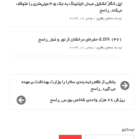
اپل انگارً تشکیل مبدل لایتنینگ به جک ۳.۵ میلی‌متری را متوقف
می‌کند_راسخ
توسط
سامان باقری
/
نوامبر 18, 2024
LDN 1471؛ حفره‌ای درخشان از نور و غبار_راسخ
توسط
سامان باقری
/
نوامبر 18, 2024
بخشی از نظام رتبه بندی ساترا را وزارت بهداشت برعهده
می گیرد_راسخ
ریزش 28 هزار واحدی شاخص بورس_راسخ
جستجو