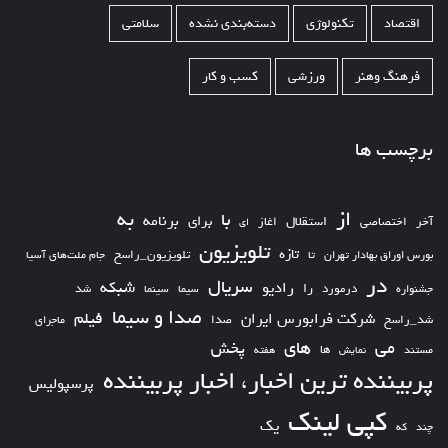
اقتصاد
تکنولوژی
دسته‌بندی نشده
سلامتی
فرهنگ وهنر
ورزشی
کسب و کار
برچسب ها
از
به
با
برای
برنامه
استقلال
آخر
اختصاصی
اغاز
ای
تلویزیون
تازه
تلویزیون_راسخ
بورس اوراق بهادار تهران
تا
جام ملت‌های آسیا
در
سریال
شبکه
رادیو
را
درمورد
سیما
شد
جشنواره
سینما
صدا و سیما
فیلم
شرکت فرابورس ایران
شد_راسخ
صدا
ماجرای
های
می
پخش
ها
مستند
نمایش
هفته
پربیننده ترین اخبار، اخبار پربیننده
پرسپولیس
کپی لینک
یک
چند
که