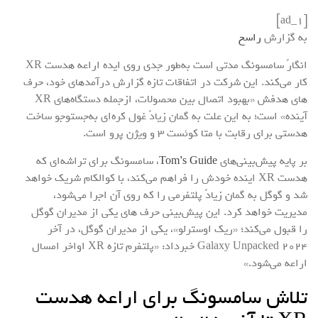
[ad_1]
به گزارش
راسخ
انگارً سامسونگ مدتی است به‌طور جدی روی ایده اراعه هدست XR
کار می‌کند. این شرکت در اتفاقات تازه گزارش درآمدهای خود، حرف
های هدفش «بهبود اتصال بین محصولات، ازجمله دستگاه‌های XR
آینده» است؛ به این علت به گمان زیادً غول کره‌ای به‌جستوجو ساخت
هدستی برای رقابت با متا کوئست 3 و ویژن پرو است.
بر پایه پیش‌بینی‌های
Tom’s Guide
، سامسونگ برای تراشه‌ای که
هدست XR اینده خودش را فراهم می‌کند، با کوالکام شریک خواهد
شد و گوگل به گمان زیادً پلتفرمی را که روی آن اجرا می‌شود،
مدیریت خواهد کرد. این پیش‌بینی حرف های یکی از مدیران گوگل
را قبول می‌کند؛ «ریک اوسترلو»، یکی از مدیران گوگل، در آخر
Galaxy Unpacked 2024 خبرداد: «پلتفرم تازه XR اواخر امسال
اراعه می‌شود.»
تلاش سامسونگ برای اراعه هدست