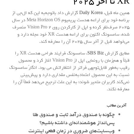
XR تا آخر 2025
همین ماه قبل،
Daily Korea
گزارش داد باتوجه‌به این که ال‌جی از
برنامه خود برای اراعه هدست پریمیوم Meta Horizon OS در سال
2025 صرف‌نظر کرده و اپل از کارکردن روی Vision Pro 2 منصرف
شده، سامسونگ اکنون برای اراعه هدست XR خود عجله دارد و
می‌خواهد قبل از آخر سال 2025 آن را معارفه کند.
مطابق گزارش
SBS Biz
، سامسونگ فرایند طراحی هدست XR را
قبلاً و هم‌زمان با رونمایی اپل از Vision Pro اغاز کرد و محصول
رقیب به‌طور قابل‌توجهی فراتر از انتظاراتش می بود. انگارً سامسونگ
نسبت به این محصول اعتمادبه‌نفس مقداری دارد و پیش‌بینی
نمی‌کند کاربران متحیر شوند؛ به این علت ترجیح می‌دهد فعلاً آن را
معارفه نکند.
آخرین مطالب
چگونه با صندوق درآمد ثابت و صندوق طلا
پس‌انداز هوشمندانه‌ای داشته باشیم؟
وب‌سایت‌های ضروری در زمان قطعی اینترنت