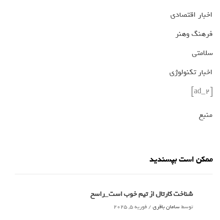
اخبار اقتصادی
فرهنگ وهنر
سلامتی
اخبار تکنولوژی
[ad_2]
منبع
ممکن است بپسندید
شناخت کارتال از تیم خوب است_راسخ
توسط
سامان باقری
/
فوریه 5, 2025