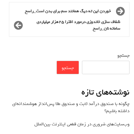
خوردن این ته دیگ همانند سم برای بدن است_راسخ
شفاف سازی خاندوزی درمورد افترا 25هزار میلیاردی
سامانه نان_راسخ
جستجو
جستجو
نوشته‌های تازه
چگونه با صندوق درآمد ثابت و صندوق طلا پس‌انداز هوشمندانه‌ای
داشته باشیم؟
وب‌سایت‌های ضروری در زمان قطعی اینترنت بین‌الملل