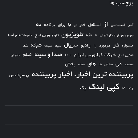
برچسب ها
از
به
با
برای
برنامه
استقلال
آخر
اختصاصی
اغاز
ای
تلویزیون
تازه
تلویزیون_راسخ
بورس اوراق بهادار تهران
تا
جام ملت‌های آسیا
در
سریال
شبکه
رادیو
را
درمورد
سیما
شد
جشنواره
سینما
صدا و سیما
فیلم
شرکت فرابورس ایران
شد_راسخ
صدا
ماجرای
های
می
پخش
ها
مستند
نمایش
هفته
پربیننده ترین اخبار، اخبار پربیننده
پرسپولیس
کپی لینک
یک
چند
که