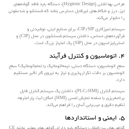
طراحی بهداشتی (Hygienic Design): دستگاه باید فاقد گوشه‌های
تیز، درز و شکاف‌های غیرقابل دسترس باشد که شستشو و ضدعفونی
را دشوار می‌کند.
سیستم تمیزکاری CIP/SIP: برای صنایع لبنی، نوشیدنی و
فرآورده‌های حساس، داشتن سیستم شستشوی در محل (CIP) و
استریلیزاسیون در محل (SIP) یک امتیاز بزرگ است.
۴. اتوماسیون و کنترل فرآیند
سطح اتوماسیون: دستگاه دستی، نیمه‌اتوماتیک یا تمام‌اتوماتیک؟ سطح
اتوماسیون بر دقت، تکرارپذیری و نیاز به نیروی کار تأثیر مستقیم
دارد.
سیستم کنترل (PLC/HMI): داشتن یک سیستم کنترل قابل
برنامه‌ریزی با صفحه نمایش لمسی (HMI) امکان ثبت پارامترها،
تنظیم دقیق و عیب‌یابی آسان را فراهم می‌کند.
۵. ایمنی و استانداردها
گواهی‌های بین‌المللی: دستگاه باید دارای گواهی‌های معتبر مانند CE