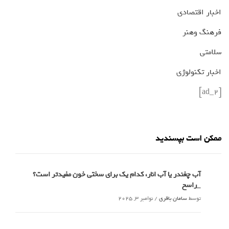
اخبار اقتصادی
فرهنگ وهنر
سلامتی
اخبار تکنولوژی
[ad_2]
ممکن است بپسندید
آب چغندر یا آب انار، کدام‌ یک برای سختی خون مفیدتر است؟
_راسخ
توسط
سامان باقری
/
نوامبر 3, 2025