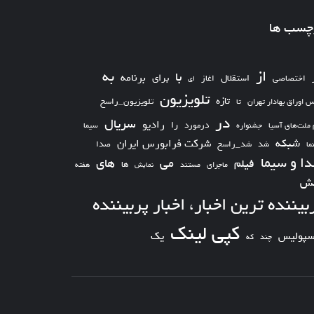
چسب ها
از
به
با
برای
برنامه
استقلال
اختصاصی
اغاز
ای
تلویزیون
تازه
تلویزیون_راسخ
س اوراق بهادار تهران
تا
در
سریال
رادیو
را
درمورد
سیما
 ملت‌های آسیا
جشنواره
شبکه
شرکت فرابورس ایران
شد_راسخ
شد
صدا
ما
ا و سیما
های
می
فیلم
ها
ماجرای
مستند
نمایش
هفته
ش
بیننده ترین اخبار، اخبار پربیننده
کپی لینک
یک
سپولیس
چند
که