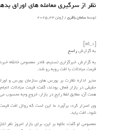
نظر از سرگیری معامله های اوراق بده
توسط
سامان باقری
/
ژوئن 23, 2025
[ad_1]
به گزارش
راسخ
به گزارش خبرگزاری تسنیم، قادر معصومی خانقاه خبردا
قیمت مبادلات با افت روبه رو شد.
مدیر اداره نظارت بر بورس های سازمان بورس و اوراق
همت آن، مطابق لفظ رایج در بازار، خروج وجه محسوب می
وی اصرار کرد: برآورد ما این است که روال افت قیمت م
شود، افت یابد.
معصومی او گفت: علاوه بر این، برای بازار امروز نظر اغا