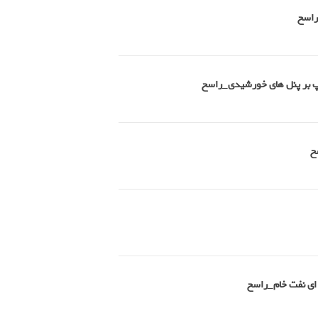
راسخ
امپ بر پنل های خورشیدی_راسخ