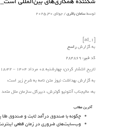
شکننده همکاری‌های بین‌المللی است_
توسط
سامان باقری
/
جولای 30, 2025
[ad_1]
به گزارش
راسخ
کد
خبر
: 284869
تاریخ انتشار کردن: چهارشنبه 08 مرداد 1404 – 18:42
به گزارش بهداشت نیوز متن نامه به شرح زیر است:
به: عالیجناب آنتونیو گوترش، دبیرکل سازمان ملل متحد
آخرین مطالب
چگونه با صندوق درآمد ثابت و صندوق طلا پ
وب‌سایت‌های ضروری در زمان قطعی اینترنت 