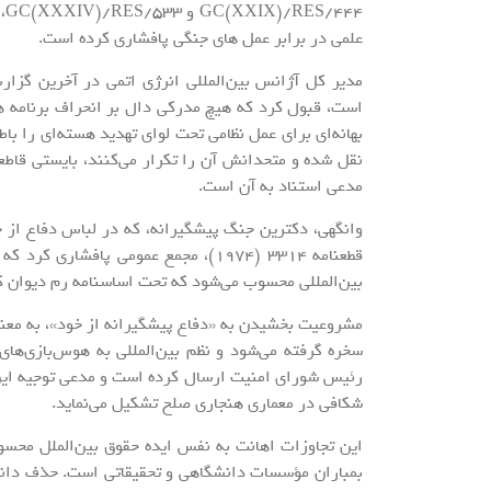
44
علمی در برابر عمل های جنگی پافشاری کرده است.
مدیر کل آژانس بین‌المللی انرژی اتمی در آخرین گزار
است، قبول کرد که هیچ مدرکی دال بر انحراف برنامه هس
بهانه‌ای برای عمل نظامی تحت لوای تهدید هسته‌ای را با
نقل شده و متحدانش آن را تکرار می‌کنند، بایستی قاط
مدعی استناد به آن است.
وانگهی، دکترین جنگ پیشگیرانه، که در لباس دفاع از خ
قطعنامه ۳۳۱۴ (۱۹۷۴)، مجمع عمومی پاف
بین‌المللی محسوب می‌شود که تحت اساسنامه رم دیوان ک
مشروعیت بخشیدن به «دفاع پیشگیرانه از خود»، به معن
رئیس شورای امنیت ارسال کرده است و مدعی توجیه این 
شکافی در معماری هنجاری صلح تشکیل می‌نماید.
این تجاوزات اهانت به نفس ایده حقوق بین‌الملل محس
بمباران مؤسسات دانشگاهی و تحقیقاتی است. حذف دان