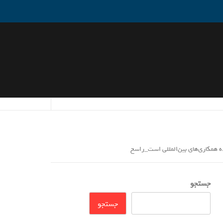
 همکاری‌های بین‌المللی است_راسخ
جستجو
جستجو