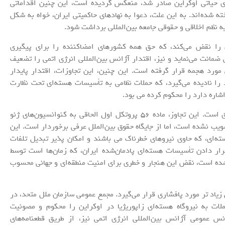
 حیاتی اوکراین صادر شد، منعکس گردیده است، این چنین اقداماتی
ه شده‌اند. به این علت، دعوا به نهادهای حاکمیتی ایران، خواه به شکل
ه نظم اخلاقی و حقوقی جامعه بین‌المللی برداشت شود.
 را نقض می‌کند، که حق همه کشورهای امضاکننده را برای پیگیری
ی ضمانت می‌نماید و نیز، اقتدار آژانس بین‌المللی انرژی اتمی را تضعیف
ی مورد هجمه قرار گرفته است. این چنین، این تجاوزات، اقتدار پایدار
ن ملل متحد را نادیده می‌گیرد، که حملات نظامی به تأسیسات هسته‌ای تحت نظارت
اشاره دارد را محکوم کرده می بود.
اما غیرقانونی بودن این تجاوز، حتی فراتر از موارد فوق است. این تجاوز، ماده ۵۶ پروتکل اول الحاقی به کنوانسیون‌های ژنو
 تصویب نشده است، اما از جایگاه حقوق بین‌الملل عرفی برخوردار است. این
سته‌ای، که حاوی نیروهای خطرناک می باشند و امکان پذیر تبدیل تلفات
رار دادن تأسیسات هسته‌ای پادمان‌شده ایران، که زمان‌ها است توسط
 شده است، نقض این هنجار و خطری برای امنیت منطقه‌ای و جهانی محسوب
زیاد تر مورد پافشاری قرار می‌گیرد. مجمع عمومی سازمان ملل متحد، در
مه A/RES/78/316 مورخ ۱۵ ژوئیه ۲۰۲۴، حملات به نیروگاه هسته‌ای زاپوریژیا در اوکراین را محکوم و مصونیت
س عمومی آژانس بین‌المللی انرژی اتمی نیز، از طریق قطعنامه‌های