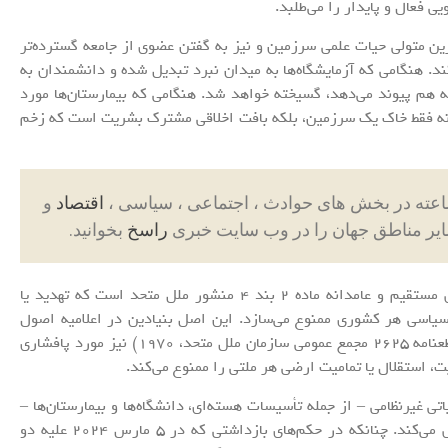
 فعال و پایدار را می‌طلبد.
رین متولی حیات علمی سرزمین و نیز به گفتن عضوی از جامعه گسترده‌تر
د. هنگامی که آزمایشگاه‌ها به میدان نبرد تبدیل شده و دانشمندان به
به هم پیوند می‌دهد، گسیخته خواهد شد. هنگامی که بیمارستان‌ها مورد
، نه فقط خاک یک سرزمین، بلکه بافت اخلاقی مشترک بشریت است که زخم
اقتصاد
و
ایر مناطق جهان را در وب سایت خبری
راسخ
بخوانید.
ما به صراحت پافشاری می‌کنیم که این عمل های، نقض مستقیم و عامدانه ماده ۲ بند ۴ منشور ملل متحد است که تهدید یا
 سیاسی هر کشوری ممنوع می‌سازد. این اصل بنیادین در اعلامیه اصول
حقوق بین‌الملل در رابطه روابط دوستانه بین ملت‌ها (قطعنامه ۲۶۲۵ مجمع عمومی سازمان ملل متحد، ۱۹۷۰) نیز مورد پافشاری
ت، استقلال یا تمامیت ارضی هر ملتی را ممنوع می‌کند.
تی غیرنظامی – از جمله تأسیسات هسته‌ای، دانشگاه‌ها و بیمارستان‌ها –
هنجارهای بنیادین حقوق بین‌الملل بشردوستانه را نقض می‌کند. چنانکه در حکم‌های بازداشتی که در ۵ مارس ۲۰۲۴ علیه دو