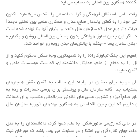
نده همکاری بین‌المللی به حساب می اید.
رفت علمی، استقلال فرهنگی و کرامت انسانی را مقدس می‌شمارد. اکنون
تی خود را به گفتن پاسدار صلح، عدل و همکاری علمی بین‌المللی مجدداً
ات و ترویج عدل که سازمان ملل متحد بر بنیان آنها بنا نهاده شده است
. اگر این چنین تجاوز هولناکی بدون پاسخی بین‌المللی روشن و یکپارچه
 بنای سامان پسا – جنگ، با چالش‌های جدی روبه رو خواهد شد.
واهیم این جنگ تجاوزکارانه را به شدیدترین وجه ممکن محکوم کنید و از
لملل را به دفاع از علم، حمایتاز دانشمندان، قداست موسسات علمی و
فتن نمایید.
للی مرتبط برای تحقیق در رابطه این حملات به گفتن نقض هنجارهای
یقت‌یاب جدا گانه سازمان ملل و یونسکو برای برسی خسارات وارده به
ی صلح‌آمیز؛ و تشویق مسیرهای قانونی بین‌المللی مناسب برای ضمانت
ن داریم که این چنین اقداماتی به همکاری نهادهای ذی‌ربط سازمان ملل
در حالی که رژیمی قانون‌شکن، به علم دعوا کرد، دانشمندان را به قتل
د، جهان نظاره‌گری بی اعتنا و در سکوت می بود. باشد که مورخان ثبت