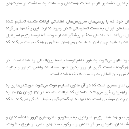
GC(XXIX)/RES/4 و GC(XXXIV)/RES/533، چندین دفعه بر الزام امنیت هسته‌ای و ضمانت به محافظت از سایت‌های
ش خود که با برسی‌های سرویس‌های اطلاعاتی ایالات متحده تحکیم شده
ته‌ای ایران به سمت تسلیحاتی شدن وجود ندارد. این یافته‌ها هرگونه
طل می‌کند. لذا، ادعای «دفاع پیشگیرانه از خود»، که توسط رژیم اسرائیل
عانه رد شود چون این ادعا، به روح همان منشوری هتک حرمت می‌کند که
ود ظاهر می‌شود، به طور قاطع توسط جامعه بین‌المللی رد شده است. در
شاری کرد که هرگونه منفعت گیری از زور بدون دعوا مسلحانه واقعی، تجاوز و جنایت
یفری بین‌المللی به رسمیت شناخته شده است.
ی اغاز عصری است که در آن قانون تسلیم قوت می‌شود، خویشتن‌داری به
سخره گرفته می‌شود و نظم بین‌المللی به هوس‌‎بازی‌های راهبردی فرو می‌پاشد. نامه‌ای که ایالات متحده در ۲۷ ژوئن ۲۰۲۵ به
چنین موضعی است، نه تنها به او گفت‌وگوی حقوقی کمکی نمی‌کند، بلکه
وب خواهد شد. رژیم اسرائیل به جستوجو عادی‌سازی ترور دانشمندان و
شمندان، نابودی مراکز دانش و سرکوب صداهای علمی از طریق خشونت،