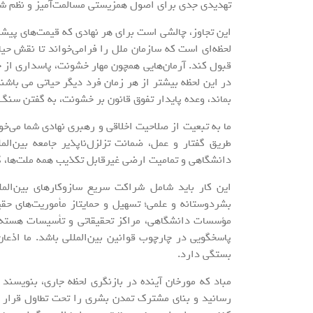
تهدیدی جدی برای اصول همزیستی مسالمت‌آمیز و نظم شکن
این تجاوز، چالشی است برای هر نهادی که قیمت‌های پیش
لحظه‌ای است که سازمان ملل را فرامی‌خواند تا نقش حیا
قبول کند. آرمان‌هایی همچون مهار خشونت، پاسداری از حی
در این لحظه بیشتر از هر زمان فرد دیگر حیاتی می باشند
بماند، وعده پایدار تفوق قانون بر خشونت، به گفتن سنگ
ما به تبعیت از صلاحیت اخلاقی و رهبری نهادی شما می‌خ
طریق گفتار و عمل، ضمانت تزلزل‌ناپذیر جامعه بین‌ا
دانشگاهی و تمامیت ارضی غیرقابل تکذیب همه ملت‌ها، گ
این کار باید شامل شراکت سریع سازوکارهای بین‌الم
بشردوستانه و علمی؛ تسهیل و حمایتاز مأموریت‌های حق
مؤسسات دانشگاهی، مراکز تحقیقاتی و تأسیسات هسته‌ا
پاسخگویی در چارچوب قوانین بین‌المللی باشد. ما اذعا
بستگی دارد.
مباد که مورخان آینده در بازنگری لحظه جاری، بنویسند 
رسانید و بنای مشترک تمدن بشری را تحت تطاول قرار دا