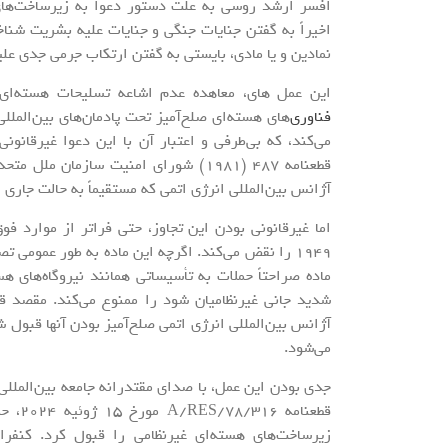
افسر ارشد روسی به علت دستور دعوا به زیرساخت‌های
اخیراً به گفتن جنایات جنگی و جنایات علیه بشریت شناخت
نمادین و یا مادی، بایستی به گفتن ارتکاب جرمی جدی علی
این عمل های، معاهده عدم اشاعه تسلیحات هسته‌ای
فناوری
‌های هسته‌ای صلح‌آمیز تحت پادمان‌های بین‌الملل
می‌کند، که بی‌طرفی و اعتبار آن با این دعوا غیرقانون
قطعنامه ۴۸۷ (۱۹۸۱) شورای امنیت سازما
آژانس بین‌المللی انرژی اتمی که مستقیماً به حالت جاری 
۱۹۴۹ را نقض می‌کند. اگرچه این ماده به طور عمومی
ماده صراحتاً حملات به تأسیساتی همانند نیروگاه‌های ه
شدید جانی غیرنظامیان شود را ممنوع می‌کند. مقصد ق
آژانس بین‌المللی انرژی اتمی صلح‌آمیز بودن آنها قبول
می‌شود.
جدی بودن این عمل، با صدای مقتدرانه جامعه بین‌المللی 
قطعنا
زیرساخت‌های هسته‌ای غیرنظامی را قبول کرد. کنفران