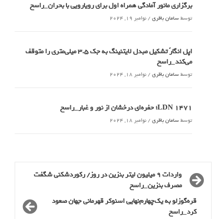
برگزاری مانور آمادگی همراه اول برای رویارویی با بحران_راسخ
توسط
سامان باقری
/
نوامبر 19, 2024
اپل انگارً تشکیل مبدل لایتنینگ به جک ۳.۵ میلی‌متری را متوقف
می‌کند_راسخ
توسط
سامان باقری
/
نوامبر 18, 2024
LDN 1471؛ حفره‌ای درخشان از نور و غبار_راسخ
توسط
سامان باقری
/
نوامبر 18, 2024
واردات 9 میلیون لیتر بنزین در روز/ رکوردشکنی شگفت
مصرف بنزین_راسخ
قره‌گوزلو به یک‌چهارم‌نهایی اسنوکر قهرمانی جهان صعود
کرد_راسخ