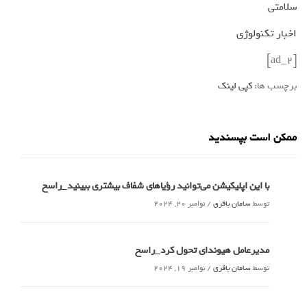
سلامتی
اخبار تکنولوژی
[ad_2]
برچسب ها:
کپی لینک
ممکن است بپسندید
با این اپلیکیشن می‌توانید رؤیاهای شفاف بیشتری ببینید_راسخ
توسط
سامان باقری
/
نوامبر 20, 2024
مدیرعامل هیوندای تحول کرد_راسخ
توسط
سامان باقری
/
نوامبر 19, 2024