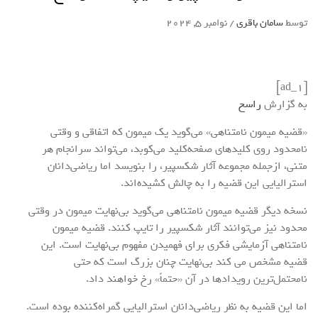
توسط
سامان باقری
/
نوامبر 5, 2024
[ad_1]
به گزارش
راسخ
«قضیه میمون نامتناهی» می‌گوید یک میمون که اتفاقی و وقتی
نامحدود روی کلیدهای صفحه‌کلید می‌کوبد، می‌تواند سرانجام هر
متنی، ازجمله مجموعه آثار شکسپیر، را بنویسد اما ریاضی‌دانان
استرالیایی این قضیه را به چالش کشیده‌اند.
نسخه دیگر قضیه میمون نامتناهی می‌گوید بی‌نهایت میمون در وقتی
محدود نیز می‌توانند آثار شکسپیر را تایپ کنند. قضیه میمون
نامتناهی آزمایشی فکری برای فهمیدن مفهوم بی‌نهایت است. این
قضیه مشخص می کند بی‌نهایت چنان بزرگ است که حتی
نامحتمل‌ترین رویدادها در آن «حتماً» رخ خواهند داد.
اما این قضیه به‌ نظر ریاضی‌دانان استرالیایی گمراه‌کننده بوده است.