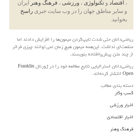
،
اقتصاد
و
تکنولوژی
،
ورزشی
،
فرهنگ وهنر
ایران
و سایر مناطق جهان را در وب سایت خبری
راسخ
بخوانید.
ریاضی‌دانان حتی شدت تایپ‌کردن میمون‌ها را افزایش دادند اما
منفعت‌ای نداشت. این‌همه میمون هیچ زمان نمی توانند چیزی فراتر
از چند متن پیش‌پاافتاده بنویسند.
ریاضی‌دانان استرالیایی نتایج مطالعه خود را در ژورنال
Franklin
Open
انتشار کرده‌اند.
دسته بندی مطالب
کسب وکار
اخبار ورزشی
اخبار اقتصادی
فرهنگ وهنر