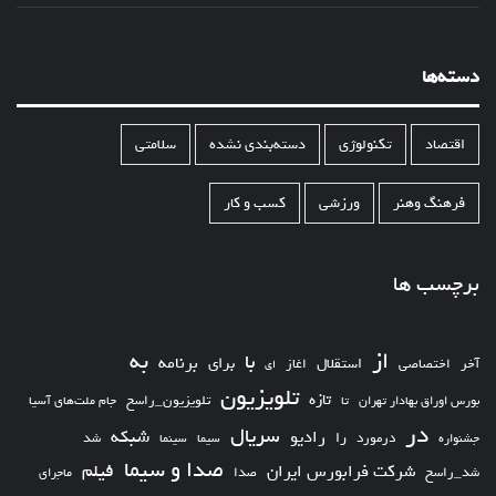
دسته‌ها
اقتصاد
تکنولوژی
دسته‌بندی نشده
سلامتی
فرهنگ وهنر
ورزشی
کسب و کار
برچسب ها
از
به
با
برای
برنامه
استقلال
آخر
اختصاصی
اغاز
ای
تلویزیون
تازه
تلویزیون_راسخ
بورس اوراق بهادار تهران
تا
جام ملت‌های آسیا
در
سریال
شبکه
رادیو
را
درمورد
سیما
شد
جشنواره
سینما
صدا و سیما
فیلم
شرکت فرابورس ایران
شد_راسخ
صدا
ماجرای