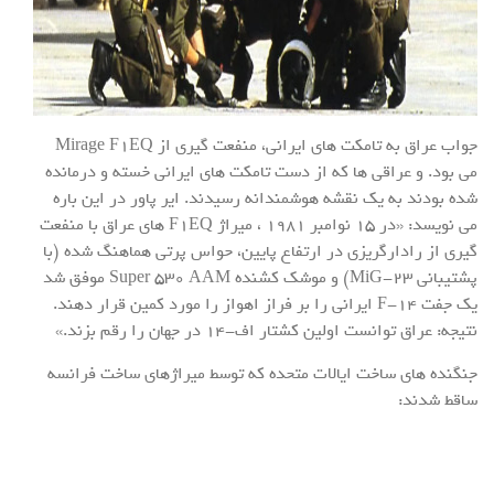
جواب عراق به تامکت های ایرانی، منفعت گیری از Mirage F۱EQ
می بود. و عراقی ها که از دست تامکت های ایرانی خسته و درمانده
شده بودند به یک نقشه هوشمندانه رسیدند. ایر پاور در این باره
می نویسد: «در ۱۵ نوامبر ۱۹۸۱ ، میراژ F۱EQ های عراق با منفعت
گیری از رادارگریزی در ارتفاع پایین، حواس پرتی هماهنگ شده (با
پشتیبانی MiG-۲۳) و موشک کشنده Super ۵۳۰ AAM موفق شد
یک جفت F-۱۴ ایرانی را بر فراز اهواز را مورد کمین قرار دهند.
نتیجه: عراق توانست اولین کشتار اف-۱۴ در جهان را رقم بزند.»
جنگنده های ساخت ایالات متحده که توسط میراژهای ساخت فرانسه
ساقط شدند: