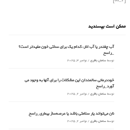
[ad_2]
ممکن است بپسندید
آب چغندر یا آب انار، کدام‌ یک برای سختی خون مفیدتر است؟
_راسخ
توسط
سامان باقری
/
نوامبر 3, 2025
خوددرمانی سالمندان این مشکلات را برای آنها به وجود می
آورد_راسخ
توسط
سامان باقری
/
نوامبر 2, 2025
نان می‌تواند یار سلامتی باشد یا عرصه‌ساز بیماری_راسخ
توسط
سامان باقری
/
نوامبر 2, 2025