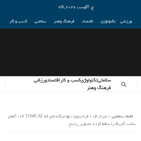
ج. آگوست 7th, 2026
ورزشی
تکنولوژی
اقتصاد
فرهنگ وهنر
سلامتی
کسب و کار
سلامتی
تکنولوژی
کسب و کار
اقتصاد
ورزشی
فرهنگ وهنر
خانه
سلامتی
میراژ اف 1 فرانسوی؛ تنها جنگنده‌ای که F-۱۴ TOMCATهای
ساخت آمریکا را ساقط کرد+ تصاویر_راسخ