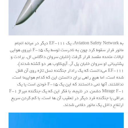
به Aviation Safety Network، یک EF-۱۱۱ دیگر در میانه انجام
مانور فرار سقوط کرد چون به نادرست توسط یک F-۱۵ نیروی هوایی
ایالات متحده مقصد قرار گرفت (خلبان سروان داگلاس ال. برادت و
پشتیبانی او سروان خلبان پل آر. آیچنلاوب هر دو کشته شدند).
EF-۱۱۱ می‌دانست که یک رادار جنگنده نسل تازه روی آن قفل
شده است، اما هیچ راهی برای دانستن این که کدام هواپیما است،
نداشتند. آنها نمی دانستند که این یک F-۱۵ خودی است یا یک
Mirage F-۱ دشمن. در نتیجه، با فکر این که یک جنگنده میراژ F-۱
عراقی یا جنگنده فرد دیگر در تعقیب آن ها است، با کم کردن سریع
ارتفاع داخل یک مانور دفاعی شدند.