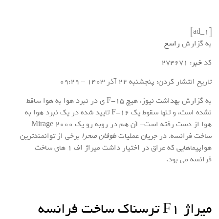
[ad_1]
به گزارش
راسخ
کد
خبر
: 274671
تاریخ انتشار کردن: پنجشنبه 22 آذر 1403 – 09:29
به گزارش بهداشت نیوز، هیچ F-۱۵ ی در نبرد هوا به هوا ساقط
نشده است، و تنها سقوط یک F-۱۶ تایید شده در یک نبرد هوا به
هوا از دست رفته است- آن هم در روبه رو یک Mirage ۲۰۰۰
ساخت فرانسه. در جریان عملیات
طوفان صحرا
برخی از توانمندترین
هواپیماهایی که عراق در اختیار داشت میراژ اف ۱ های ساخت
فرانسه می بود.
میراژ F۱ ترسناک ساخت فرانسه