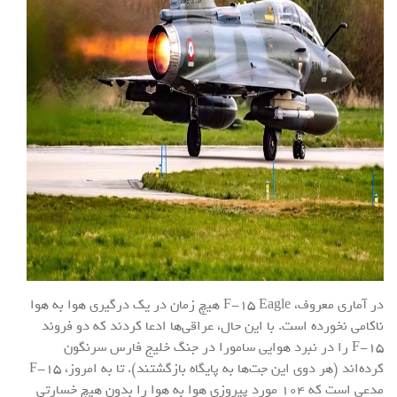
در آماری معروف، F-۱۵ Eagle هیچ زمان در یک درگیری هوا به هوا
ناکامی نخورده است. با این حال، عراقی‌ها ادعا کردند که دو فروند
F-۱۵ را در نبرد هوایی سامورا در جنگ خلیج فارس سرنگون
کرده‌اند (هر دوی این جت‌ها به پایگاه بازگشتند). تا به امروز، F-۱۵
مدعی است که ۱۰۴ مورد پیروزی هوا به هوا را بدون هیچ خسارتی