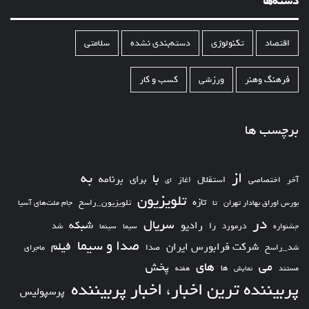
دسته‌ها
اقتصاد
تکنولوژی
دسته‌بندی نشده
سلامتی
فرهنگ وهنر
ورزشی
کسب و کار
برچسب ها
از
به
با
برای
برنامه
استقلال
آخر
اختصاصی
اغاز
ای
تلویزیون
تازه
تلویزیون_راسخ
بورس اوراق بهادار تهران
تا
جام ملت‌های آسیا
در
سریال
شبکه
رادیو
را
درمورد
سیما
شد
جشنواره
سینما
صدا و سیما
فیلم
شرکت فرابورس ایران
شد_راسخ
صدا
ماجرای
های
می
پخش
ها
مستند
نمایش
هفته
پربیننده ترین اخبار، اخبار پربیننده
پرسپولیس