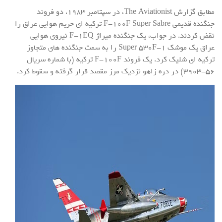
مطابق گزارش The Aviationist، در سپتامبر ۱۹۸۳، دو فروند
جنگنده قدیمی F-۱۰۰F Super Sabre ترکیه ای حریم هوایی عراق را
نقض کردند. در جواب، یک جنگنده میراژ F-۱EQ نیروی هوایی
عراق یک موشک Super ۵۳۰F-۱ را به سمت جنگنده های متجاوز
ترکیه ای شلیک کرد. یک فروند F-۱۰۰F ترکیه (با شماره سریال
۵۶-۳۹۰۳) در دره زاهو نزدیک مرز مقصد قرار گرفته و سقوط کرد.