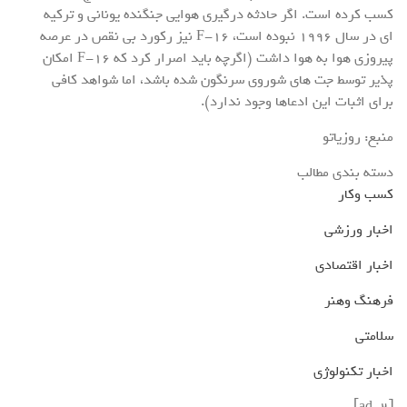
کسب کرده است. اگر حادثه درگیری هوایی جنگنده یونانی و ترکیه
ای در سال ۱۹۹۶ نبوده است، F-۱۶ نیز رکورد بی نقص در عرصه
پیروزی هوا به هوا داشت (اگرچه باید اصرار کرد که F-۱۶ امکان
پذیر توسط جت های شوروی سرنگون شده باشد، اما شواهد کافی
برای اثبات این ادعاها وجود ندارد).
منبع: روزیاتو
دسته بندی مطالب
کسب وکار
اخبار ورزشی
اخبار اقتصادی
فرهنگ وهنر
سلامتی
اخبار تکنولوژی