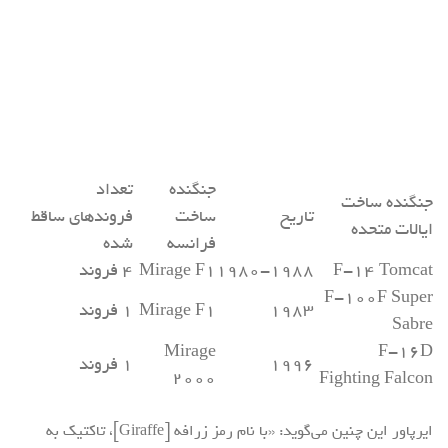
جنگنده
تعداد
جنگنده ساخت
تاریخ
ساخت
فروندهای ساقط
ایالات متحده
فرانسه
شده
F-۱۴ Tomcat
۱۹۸۰-۱۹۸۸
Mirage F۱
۴ فروند
F-۱۰۰F Super
۱۹۸۳
Mirage F۱
۱ فروند
Sabre
Mirage
F-۱۶D
۱۹۹۶
۱ فروند
۲۰۰۰
Fighting Falcon
ایرپاور این چنین می‌گوید: «با نام رمز زرافه [Giraffe]، تاکتیک به