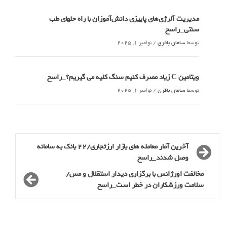
مدیریت آلرژی‌های پاییزی دانش‌آموزان با راه حلهای طب
سنتی_راسخ
توسط
سامان باقری
/
نوامبر 1, 2025
ویتامین C زیاد مصرف کنیم سنگ کلیه می گیریم؟_راسخ
توسط
سامان باقری
/
نوامبر 1, 2025
آخرین آمار معامله های بازار ارزتجاری/22 بانک به سامانه
وصل شدند_راسخ
مخالفت اورژانس با برگزاری دیدار استقلال و مس/
سلامت ورزشکاران در خطر است_راسخ