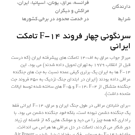
فرانسه، عراق، یونان، اسپانیا، ایران،
دارندگان
مراکش و دیگران
شرایط
در خدمت محدود در برخی کشورها
سرنگونی چهار فروند F-۱۴ تامکت
ایرانی
میراژ جواب عراق به اف-۱۴ تامکت های پیشرفته ایران (که درست
قبل از انقلاب ۱۹۷۹ به تهران تحویل داده شدند) می بود. این
F-۱۴ ها به ایران یک برتری کیفی عمده نسبت به جت های جنگنده
عراقی داده بودند (ایران در ابتدای جنگ نزدیک به ۴۵۰ فروند جت
جنگنده متشکل از F-۱۴، F-۴ و F-۵ های ساخته شده توسط ایالات
متحده داشت).
«برای خلبانان عراقی در طول جنگ ایران و عراق، F-۱۴ ایرانی فقط
یک جنگنده دشمن نبوده است، بلکه
خود
جنگنده دشمن می بود. با
راداری که همه چیز را می دید و موشک هایی که از فاصله ای زیاد
دور شکار می کردند، تامکت در دل عراقی ها هراس می انداخت.
مقابله با F-۱۴ به وسواس فکری بغداد تبدیل شد».- Air Power