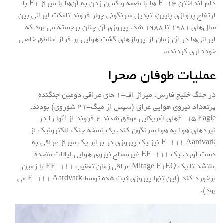
دام انداختن F-۱۴ ها با طعمه و کمین زدن به آن‌ها با میراژ F۱ با
ارتفاع پروازی پایین، تبدیل سرنگونی چهار فروند تامکت ایرانی بین
سال‌های ۱۹۸۱ تا ۱۹۸۸ شد. پیروزی آن چنان برجسته می بود که
ایرانی‌ها در آن زمان از پروازهای گشت هوایی بر فراز مناطق خاصی
خودداری کردند».
عملیات طوفان صحرا
در جنگ خلیج فارس، میراژ اف-۱ های عراقی دومین جنگنده
پرتعداد نیروی هوایی عراق (سپس از میگ-۲۱ شوروی) بودند.
F-۱۵ Eagleهای آمریکایی موفق شدند ۶ فروند از آنها را در
نبردهای هوا به هوا سرنگون کند. یک نسخه جنگ الکترونیک از
F-۱۱۱ Aardvark نیز یک پیروزی در برابر یک میراژ عراقی به
دست آورد. یک EF-۱۱۱ غیرمسلح نیروی هوایی ایالات متحده
علتشد تا یک Mirage F۱EQ عراقی زمان تعقیب EF-۱۱۱ با زمین
برخورد کند (این تنها پیروزی ثبت شده توسط F-۱۱۱ Aardvark می
بود).