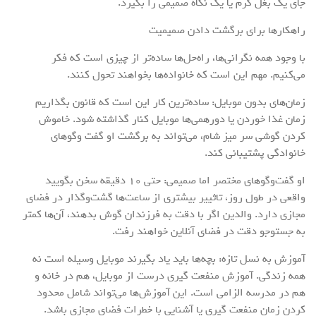
جای یک بغل گرم یا یک نگاه صمیمی را بگیرد.
راهکارها برای برگشت دادن صمیمیت
با وجود همه نگرانی‌ها، راه‌حل‌ها ساده‌تر از چیزی است که فکر
می‌کنیم. مهم این است که خانواده‌ها بخواهند تحول کنند.
زمان‌های بدون موبایل: ساده‌ترین کار این است که قانون بگذاریم
زمان غذا خوردن یا دورهمی‌ها موبایل کنار گذاشته شود. خاموش
کردن گوشی سر میز شام، می‌تواند به برگشت او گفت وگوهای
خانوادگی پشتیبانی کند.
او گفت‌وگوهای مختصر اما صمیمی: حتی ۱۰ دقیقه سخن بگویید
واقعی در طول روز، تاثییر بیشتری از ساعت‌ها گشت‌وگذار در فضای
مجازی دارد. والدین اگر با دقت به فرزندان گوش بدهند، آن‌ها کمتر
به جستوجو دقت در فضای آنلاین خواهند رفت.
آموزش به نسل تازه: بچه‌ها باید یاد بگیرند موبایل وسیله است نه
همه زندگی. آموزش منفعت گیری درست از موبایل، هم در خانه و
هم در مدرسه الزامی است. این آموزش‌ها می‌تواند شامل محدود
کردن زمان منفعت گیری یا آشنایی با خطرات فضای مجازی باشد.