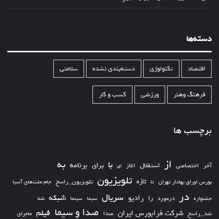
دسته‌ها
اقتصاد
تکنولوژی
دسته‌بندی نشده
سلامتی
فرهنگ وهنر
ورزشی
کسب و کار
برچسب ها
از
به
با
برای
برنامه
استقلال
آخر
اختصاصی
اغاز
ای
تلویزیون
تازه
تلویزیون_راسخ
بورس اوراق بهادار تهران
تا
جام ملت‌های آسیا
در
سریال
شبکه
رادیو
را
درمورد
سیما
شد
جشنواره
سینما
صدا و سیما
فیلم
شرکت فرابورس ایران
شد_راسخ
صدا
ماجرای