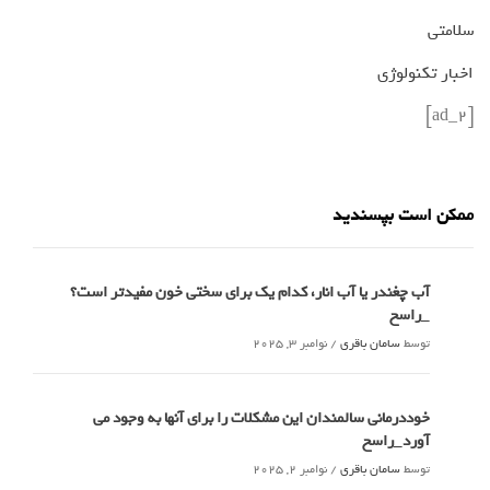
سلامتی
اخبار تکنولوژی
[ad_2]
ممکن است بپسندید
آب چغندر یا آب انار، کدام‌ یک برای سختی خون مفیدتر است؟
_راسخ
توسط
سامان باقری
/
نوامبر 3, 2025
خوددرمانی سالمندان این مشکلات را برای آنها به وجود می
آورد_راسخ
توسط
سامان باقری
/
نوامبر 2, 2025