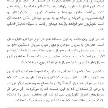
کیفی‌سازی و پرهیز از عجله‌سازی را در دستور کار خود قرار داده
است. این اتفاق خودش می‌تواند به ساخت آثار دلنشین‌تر پشتیبانی
کند. برگشت دادن چهره‌ها و منفعت گیری از کارگردانان و
فیلمنامه‌نویسان کاربلد و حرفه‌ای به نوعی خودش نشان دهنده آن
است تلویزیون نمی‌خواهد بازنده میدان رقابت با شبکه نمایش‌خانگی
باشد.
اما در این بین دقت به این مسئله هم در نوع خودش قابل تأمل
است. همزمان با سریال سوجان و مهیار عیار، سریال دلنشین «خواب
و بیدار» و سریال «کیمیا» و سریال «من مستاجرم» از شبکه آی‌فیلم
تکرار خواهد شد و بازدید‌ها مشخص می کند بعضاً مخاطبان این
سریال‌های تکراری را به سریال‌های تازه ترجیح خواهند داد.
دلنشین است که رضا فیاضی بازیگر پیشکسوت سینما و تلویزیون
هم این مسئله را نقل می‌کرد که تلویزیون باید طوری عمل کند که
مردم برای فراهم نیاز فرهنگی‌شان به سراغ مدیوم‌های دیگر نروند.
یا برخی از منتقدان که به این مسئله اشاره می‌کردند اگر برخی از
سریال‌های امروز تلویزیون نمی توانند آن مخاطبِ اسبق را داشته
باشند به این علت است که به دغدغه‌های مردم نزدیک نیستند.