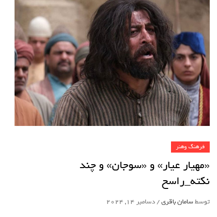
فرهنگ وهنر
«مهیار عیار» و «سوجان» و چند
نکته_راسخ
توسط
سامان باقری
/
دسامبر 14, 2024