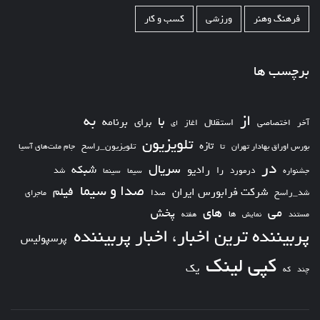
فرهنگ وهنر
ورزشی
کسب و کار
برچسب ها
از
به
با
برای
برنامه
استقلال
آخر
اختصاصی
اغاز
ای
تلویزیون
تازه
تلویزیون_راسخ
بورس اوراق بهادار تهران
تا
جام ملت‌های آسیا
در
سریال
شبکه
رادیو
را
درمورد
سیما
شد
جشنواره
سینما
صدا و سیما
فیلم
شرکت فرابورس ایران
شد_راسخ
صدا
ماجرای
های
می
پخش
ها
مستند
نمایش
هفته
پربیننده ترین اخبار، اخبار پربیننده
پرسپولیس
کپی لینک
یک
چند
که