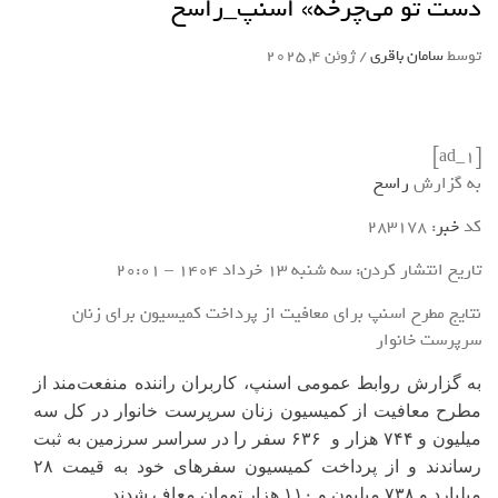
دست تو می‌چرخه» اسنپ_راسخ
توسط
سامان باقری
/
ژوئن 4, 2025
[ad_1]
به گزارش
راسخ
کد
خبر
: 283178
تاریخ انتشار کردن: سه شنبه 13 خرداد 1404 – 20:01
نتایج مطرح اسنپ برای معافیت از پرداخت کمیسیون برای زنان
سرپرست خانوار
به گزارش روابط عمومی اسنپ، کاربران راننده
منفعت‌مند از
مطرح معافیت از کمیسیون زنان سرپرست خانوار در کل
سه
میلیون و ۷۴۴ هزار و
۶۳۶
سفر را در سراسر سرزمین به ثبت
رساندند و از پرداخت کمیسیون سفرهای خود به قیمت ۲۸
میلیارد و ۷۳۸ میلیون و ۱۱۰ هزار تومان معاف شدند.