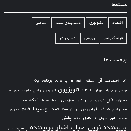
دسته‌ها
اقتصاد
تکنولوژی
دسته‌بندی نشده
سلامتی
فرهنگ وهنر
ورزشی
کسب و کار
برچسب ها
از
به
با
برای
برنامه
استقلال
آخر
اختصاصی
اغاز
ای
تلویزیون
تازه
تلویزیون_راسخ
بورس اوراق بهادار تهران
تا
جام ملت‌های آسیا
در
سریال
شبکه
رادیو
را
درمورد
سیما
شد
جشنواره
سینما
صدا و سیما
فیلم
شرکت فرابورس ایران
شد_راسخ
صدا
ماجرای
های
می
پخش
ها
مستند
نمایش
هفته
پربیننده ترین اخبار، اخبار پربیننده
پرسپولیس