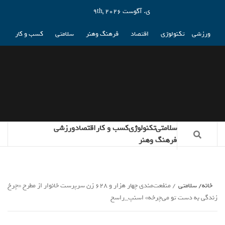
ی. آگوست 9th, 2026
ورزشی
تکنولوژی
اقتصاد
فرهنگ وهنر
سلامتی
کسب و کار
سلامتی
تکنولوژی
کسب و کار
اقتصاد
ورزشی
فرهنگ وهنر
خانه
سلامتی
منفعت‌مندی چهار هزار و ۶۲۸ زن سرپرست خانوار از مطرح «چرخ
زندگی به دست تو می‌چرخه» اسنپ_راسخ