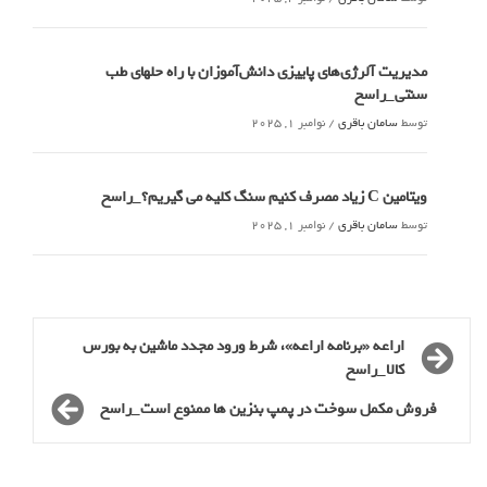
مدیریت آلرژی‌های پاییزی دانش‌آموزان با راه حلهای طب
سنتی_راسخ
توسط
سامان باقری
/
نوامبر 1, 2025
ویتامین C زیاد مصرف کنیم سنگ کلیه می گیریم؟_راسخ
توسط
سامان باقری
/
نوامبر 1, 2025
اراعه «برنامه اراعه»، شرط ورود مجدد ماشین به بورس
کالا_راسخ
فروش مکمل سوخت در پمپ بنزین ها ممنوع است_راسخ