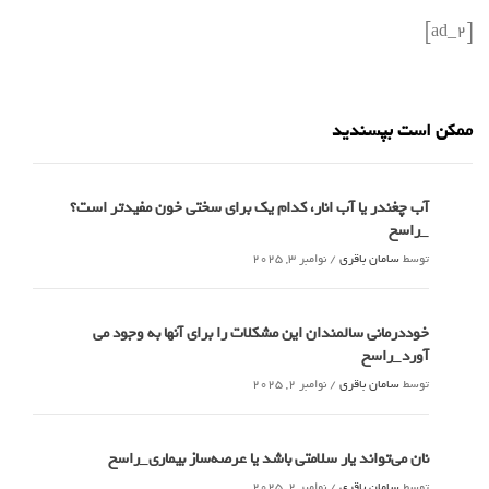
[ad_2]
ممکن است بپسندید
آب چغندر یا آب انار، کدام‌ یک برای سختی خون مفیدتر است؟
_راسخ
توسط
سامان باقری
/
نوامبر 3, 2025
خوددرمانی سالمندان این مشکلات را برای آنها به وجود می
آورد_راسخ
توسط
سامان باقری
/
نوامبر 2, 2025
نان می‌تواند یار سلامتی باشد یا عرصه‌ساز بیماری_راسخ
توسط
سامان باقری
/
نوامبر 2, 2025