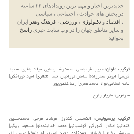
جدیدترین اخبار و مهم ترین رویدادهای ۲۴ ساعته
در بخش های حوادث ، اجتماعی ، سیاسی
،
اقتصاد
و
تکنولوژی
،
ورزشی
،
فرهنگ وهنر
ایران
و سایر مناطق جهان را در وب سایت خبری
راسخ
بخوانید.
ترکیب ملوان:
حبیب فرعباسی| محمدرضا رضایی| میلاد باقری| سعید
کریمی| ابوذر صفرزاده| سامان تورانیان| نیما انتظاری| امید نورافکن|
قائم اسلامی‌خواه| محمد عمری| رضا غندی‌پور
سرمربی:
مازیار زارع
ترکیب پرسپولیس:
الکسیس گندوز| فرشاد فرجی| محمدحسین
کنعانی‌زادگان| گئورگی گولسیانی| محمد خدابنده‌لو| مسعود ریگی|
سروش رفیعی| فرشاد احمدزاده| وحید امیری| اورونوف| عیسی آل