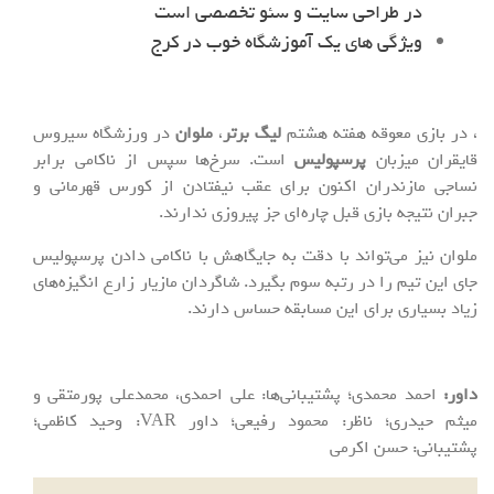
در طراحی سایت و سئو تخصصی است
ویژگی های یک آموزشگاه خوب در کرج
، در بازی معوقه هفته هشتم
لیگ برتر
،
ملوان
در ورزشگاه سیروس
قایقران میزبان
پرسپولیس
است. سرخ‌ها سپس از ناکامی برابر
نساجی مازندران اکنون برای عقب نیفتادن از کورس قهرمانی و
جبران نتیجه بازی قبل چاره‌ای جز پیروزی ندارند.
ملوان نیز می‌تواند با دقت به جایگاهش با ناکامی دادن پرسپولیس
جای این تیم را در رتبه سوم بگیرد. شاگردان مازیار زارع انگیزه‌های
زیاد بسیاری برای این مسابقه حساس دارند.
داور:
احمد محمدی؛ پشتیبانی‌ها: علی احمدی، محمدعلی پورمتقی و
میثم حیدری؛ ناظر: محمود رفیعی؛ داور VAR: وحید کاظمی؛
پشتیبانی: حسن اکرمی