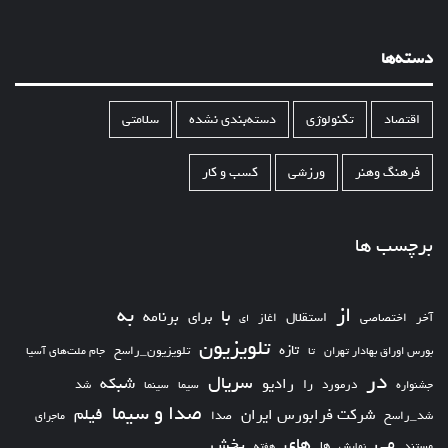
دسته‌ها
اقتصاد
تکنولوژی
دسته‌بندی نشده
سلامتی
فرهنگ وهنر
ورزشی
کسب و کار
برچسب ها
از
به
با
برای
برنامه
استقلال
آخر
اختصاصی
اغاز
ای
تلویزیون
تازه
تلویزیون_راسخ
بورس اوراق بهادار تهران
تا
جام ملت‌های آسیا
در
سریال
شبکه
رادیو
را
درمورد
سیما
شد
جشنواره
سینما
صدا و سیما
فیلم
شرکت فرابورس ایران
شد_راسخ
صدا
ماجرای
های
می
پخش
ها
مستند
نمایش
هفته