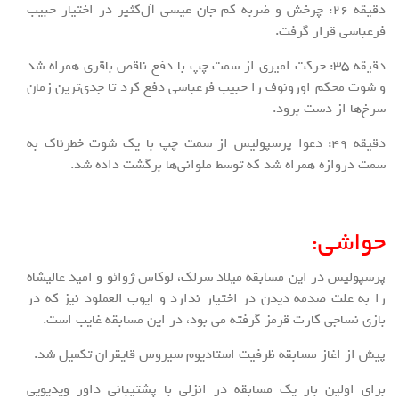
دقیقه ۲۶: چرخش و ضربه کم جان عیسی آل‌کثیر در اختیار حبیب
فرعباسی قرار گرفت.
دقیقه ۳۵: حرکت امیری از سمت چپ با دفع ناقص باقری همراه شد
و شوت محکم اورونوف را حبیب فرعباسی دفع کرد تا جدی‌ترین زمان
سرخ‌ها از دست برود.
دقیقه ۴۹: دعوا پرسپولیس از سمت چپ با یک شوت خطرناک به
سمت دروازه همراه شد که توسط ملوانی‌ها برگشت داده شد.
حواشی:
پرسپولیس در این مسابقه میلاد سرلک، لوکاس ژوائو و امید عالیشاه
را به علت صدمه دیدن در اختیار ندارد و ایوب العملود نیز که در
بازی نساجی کارت قرمز گرفته می بود، در این مسابقه غایب است.
پیش از اغاز مسابقه ظرفیت استادیوم سیروس قایقران تکمیل شد.
برای اولین بار یک مسابقه در انزلی با پشتیبانی داور ویدیویی