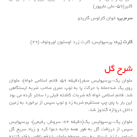
کثیر(۵۹-علی علیپور)
سرمربی:
خوان کارلوس گاریدو
کارت زرد:
پرسپولیس: کارت زرد اوستون اورونوف (29)
شرح گل
ملوان یک-پرسپولیس صفر(دقیقه ۵۹: قائم اسلامی خواه): ملوان
روی یک ضدحمله با حرکت پا به توپ عمری صاحب ضربه ایستگاهی
شد. قائم اسلامی خواه که ضربات کاشته قبلی را سانتر کرده می بود
این بار با پای چپ مستقیم ضربه زد و توپ سپس از برخورد به زمین
داخل دروازه گندوز شد.
ملوان یک-پرسپولیس یک(دقیقه ۶۴: سروش رفیعی): پرسپولیس
سپس از دریافت گل به طور همه جانبه دعوا کرد و زیاد سریع گل
تساوی را زد. ارسال به روی محوطه ملوان با دفع ناقص دفاع کننده