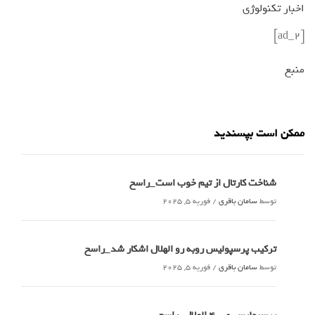
اخبار تکنولوژی
[ad_2]
منبع
ممکن است بپسندید
شناخت کارتال از تیم خوب است_راسخ
توسط
سامان باقری
/
فوریه 5, 2025
ترکیب پرسپولیس روبه رو الهلال اشکار شد_راسخ
توسط
سامان باقری
/
فوریه 5, 2025