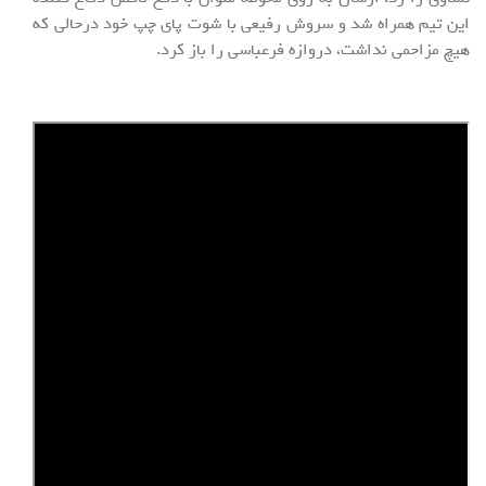
این تیم همراه شد و سروش رفیعی با شوت پای چپ خود درحالی که
هیچ مزاحمی نداشت، دروازه فرعباسی را باز کرد.