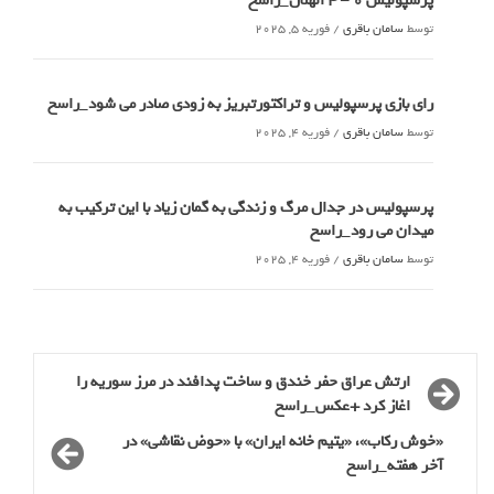
پرسپولیس 0 – ۴ الهلال_راسخ
توسط
سامان باقری
/
فوریه 5, 2025
رای بازی پرسپولیس و تراکتورتبریز به زودی صادر می شود_راسخ
توسط
سامان باقری
/
فوریه 4, 2025
پرسپولیس در جدال مرگ و زندگی به گمان زیاد با این ترکیب به
میدان می رود_راسخ
توسط
سامان باقری
/
فوریه 4, 2025
ارتش عراق حفر خندق و ساخت پدافند در مرز سوریه را
اغاز کرد +عکس_راسخ
«خوش رکاب»، «یتیم خانه ایران» با «حوض نقاشی» در
آخر هفته_راسخ